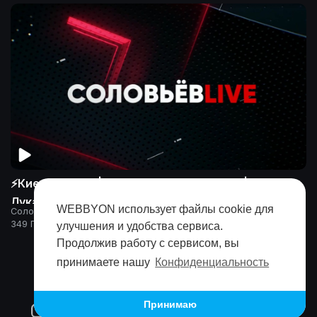
⚡Киев в осаде | НАТО сливает Украину |
Лукашенко в Москве | Зачистка Донбас
WEBBYON использует файлы cookie для
СоловьёвLIVE
349 Просмотры
улучшения и удобства сервиса.
Продолжив работу с сервисом, вы
принимаете нашу
Конфиденциальность
Принимаю