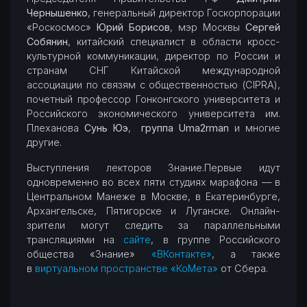
Чернышенко
, генеральный директор Госкорпорации
«Роскосмос»
Юрий Борисов
, мэр Москвы
Сергей
Собянин
, китайский специалист в области кросс-
культурной коммуникации, директор по России и
странам СНГ Китайской международной
ассоциации по связям с общественностью (CIPRA),
почетный профессор Гонконгского университета и
Российского экономического университета им.
Плеханова
Сунь Юэ
,
группа Uma2rman
и многие
другие.
Выступления лекторов Знание.Первые идут
одновременно во всех пяти студиях марафона — в
Центральном Манеже в Москве, в Екатеринбурге,
Архангельске, Пятигорске и Луганске. Онлайн-
зрители могут следить за параллельными
трансляциями на
сайте
, в группе Российского
общества «Знание»
«ВКонтакте»
, а также
в
виртуальном пространстве «КоМета»
от Сбера.