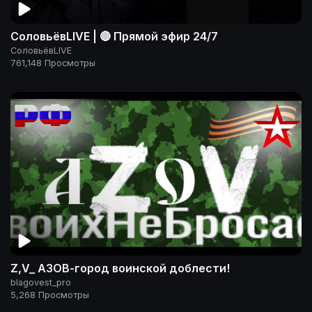
СоловьёвLIVE | 🔴 Прямой эфир 24/7
СоловьёвLIVE
761,148 Просмотры
Z,V_ АЗОВ-город воинской доблести!
blagovest_pro
5,268 Просмотры