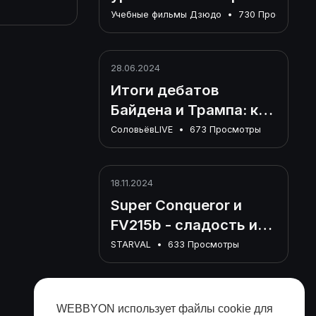
й день
Школа корейского
Учебные фильмы Дзюдо
•
730 Просмотры
ловьев
дзюдо. Обучение.
о марафона
ссийского
ьском
 Разговор о
28.06.2024
Итоги дебатов
........
Байдена и Трампа: кто
победил, реакция
СоловьёвLIVE
•
673 Просмотры
России, что дальше
18.11.2024
Super Conqueror и
FV215b - сладость или
гадость?
STARVAL
•
633 Просмотры
12.11.2024
WEBBYON использует файлы cookie для