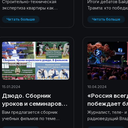
общество судебных
победил, реа
Строительно-техническая
Итоги дебатов Байд
экспертиза квартиры как
Трампа: кто победи
экспертов" 🏢**
России, что 
гарантия качества и
России, что дальше
Читать больше
Читать больше
безопасности!* В условиях
активного строительства и
сдачи новых жилых комплексов,
собственники часто
сталкиваются с недост..
15.01.2024
10.04.2024
Дзюдо. Сборник
«Россия всег
уроков и семинаров.
побеждает б
Школа корейского
величию русс
Вам предлагается сборник
Журналист, теле- и
учебных фильмов по теме
радиоведущий Вла
дзюдо. Обучение.
народа»:
дзюдо в Корее.
Соловьев встретил
телеведущий