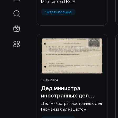
гадость?
Мир Танков LESTA
Читать больше
17.06.2024
Дед министра
иностранных дел
Германии был
Дед министра иностранных дел
Германии был нацистом!
нацистом!