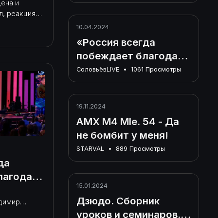
кция
нацистом!
ена и
л, реакция
дальше
10.04.2024
«Россия всегда
побеждает благодаря
величию русского
СоловьёвLIVE
•
1061 Просмотры
народа»:
телеведущий
19.11.2024
Владимир Соловьев
AMX M4 Mle. 54 - Да
выступил на
не бомбит у меня!
Просветительском
марафоне
STARVAL
•
889 Просмотры
да
Знание.Первые.........
лагодаря
15.01.2024
кого
Дзюдо. Сборник
димир
ся с
уроков и семинаров.