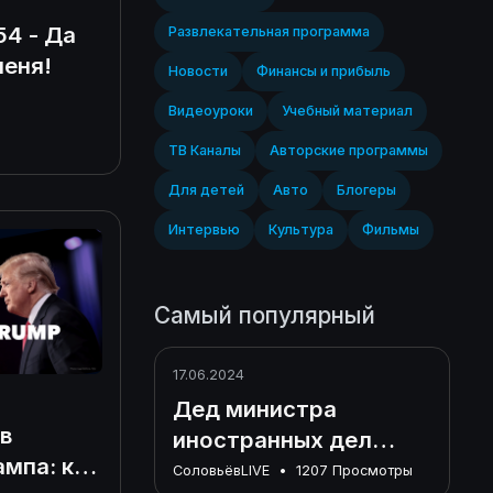
54 - Да
Развлекательная программа
меня!
Новости
Финансы и прибыль
Видеоуроки
Учебный материал
ТВ Каналы
Авторские программы
Для детей
Авто
Блогеры
Интервью
Культура
Фильмы
Самый популярный
17.06.2024
Дед министра
в
иностранных дел
ампа: кто
Германии был
СоловьёвLIVE
•
1207 Просмотры