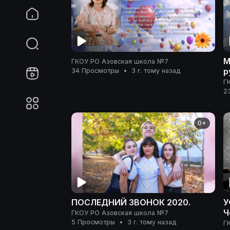
Ма
ГКОУ РО Азовская школа №7
р
34 Просмотры
•
3 г. тому назад
В
Г
А
2
0+
ПОСЛЕДНИЙ ЗВОНОК 2020.
У
Ч
ГКОУ РО Азовская школа №7
5 Просмотры
•
3 г. тому назад
Г