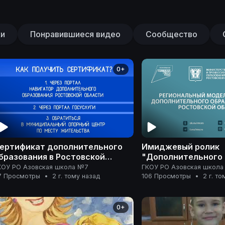
ки
Понравившиеся видео
Сообщество
0+
ертификат дополнительного
Имиджевый ролик
бразования в Ростовской
"Дополнительного 
бласти - Ролик - инструкция
в Ростовской облас
КОУ РО Азовская школа №7
ГКОУ РО Азовская школ
СДО
7 Просмотры
•
2 г. тому назад
106 Просмотры
•
2 г. т
0+