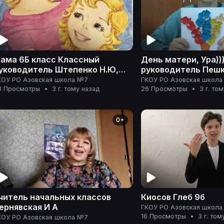
ма 6Б класс Классный
День матери, Ура))
уководитель Штепенко Н.Ю,
руководитель Пешк
оспитатель Красильникова Е.К
Воспитатель Демин
КОУ РО Азовская школа №7
ГКОУ РО Азовская школ
зовская школа №7
3 Просмотры
•
3 г. тому назад
26 Просмотры
•
3 г. то
0+
читель начальных классов
Киосов Глеб 9б
ернявская И А
ГКОУ РО Азовская школ
16 Просмотры
•
3 г. том
КОУ РО Азовская школа №7