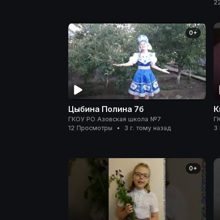
2
0+
Цыбина Полина 7б
К
ГКОУ РО Азовская школа №7
Г
12 Просмотры
•
3 г. тому назад
3
0+