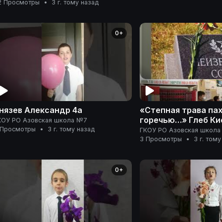
2 Просмотры
•
3 г. тому назад
0+
нязев Александр 4а
«Степная трава па
горечью…» Глеб Ки
КОУ РО Азовская школа №7
 Просмотры
•
3 г. тому назад
ГКОУ РО Азовская школ
3 Просмотры
•
3 г. тому
0+