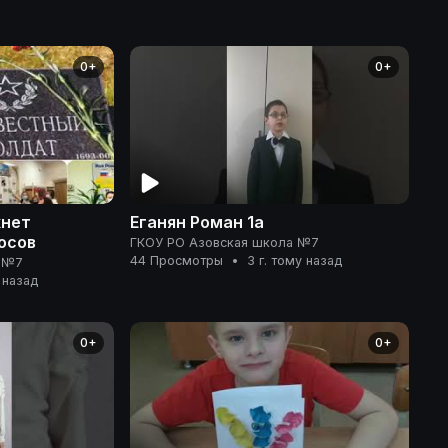
0+
0+
хнет
Еганян Роман 1а
осов
ГКОУ РО Азовская школа №7
44 Просмотры
•
3 г. тому назад
а №7
 назад
0+
0+