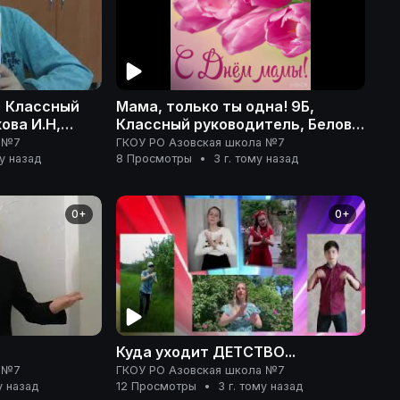
) Классный
Мама, только ты одна! 9Б,
ова И.Н,
Классный руководитель, Белова
а Н.С
Л.Г Воспитатель Гуровская О.В
а №7
ГКОУ РО Азовская школа №7
му назад
8 Просмотры
•
3 г. тому назад
0+
0+
Куда уходит ДЕТСТВО...
а №7
ГКОУ РО Азовская школа №7
у назад
12 Просмотры
•
3 г. тому назад