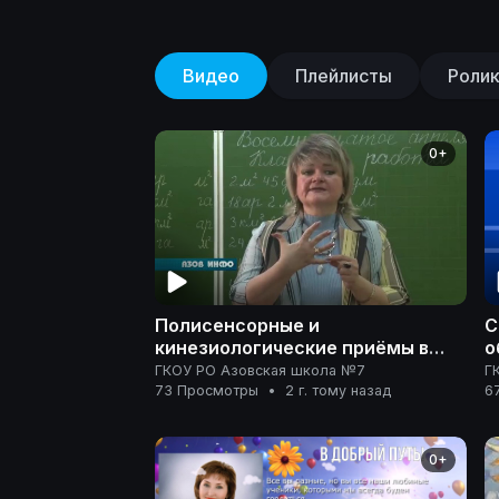
Видео
Плейлисты
Роли
0+
⁣Полисенсорные и
С
кинезиологические приёмы в
о
обучении детей с овз
о
ГКОУ РО Азовская школа №7
Г
С
73 Просмотры
•
2 г. тому назад
6
0+