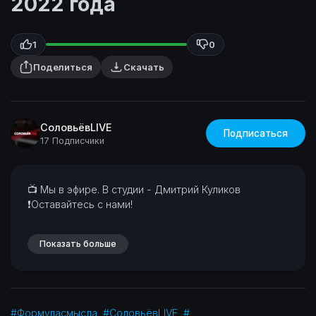
2022 года
1
0
Поделиться
Скачать
СоловьёвLIVE
Подписаться
17 Подписчики
⁣📺 Мы в эфире. В студии - Дмитрий Куликов
❗Оставайтесь с нами!
Показать больше
#Формуласмысла
#СоловьёвLIVE
#