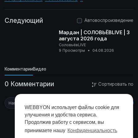
Следующий
Автовоспроизведение
Мардан | СОЛОВЬЁВLIVE | 3
августа 2026 года
СоловьёвLIVE
16+
9 Просмотры
•
04.08.2026
Комментарии
Видео
0 Комментарии
Сортировать по
WEBBYON использует файлы cookie для
улучшения и удобства сервиса.
Продолжив работу с сервисом, вы
принимаете нашу
Конфиденциальность