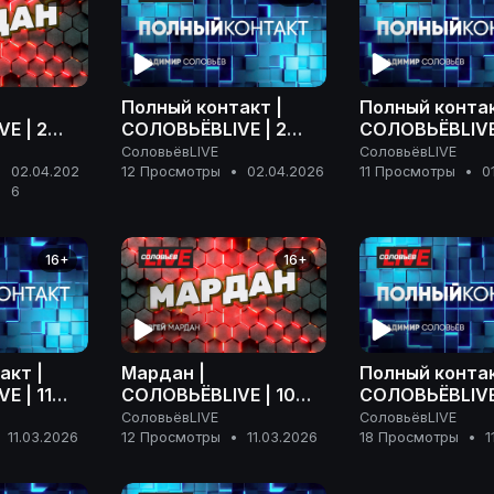
Полный контакт |
Полный контак
E | 2
СОЛОВЬЁВLIVE | 2
СОЛОВЬЁВLIVE 
 года
апреля 2026 года
марта 2026 г
СоловьёвLIVE
СоловьёвLIVE
02.04.202
12 Просмотры
•
02.04.2026
11 Просмотры
•
0
•
6
16+
16+
акт |
Мардан |
Полный контак
E | 11
СОЛОВЬЁВLIVE | 10
СОЛОВЬЁВLIVE 
года
марта 2026 года
марта 2026 г
СоловьёвLIVE
СоловьёвLIVE
11.03.2026
12 Просмотры
•
11.03.2026
18 Просмотры
•
1