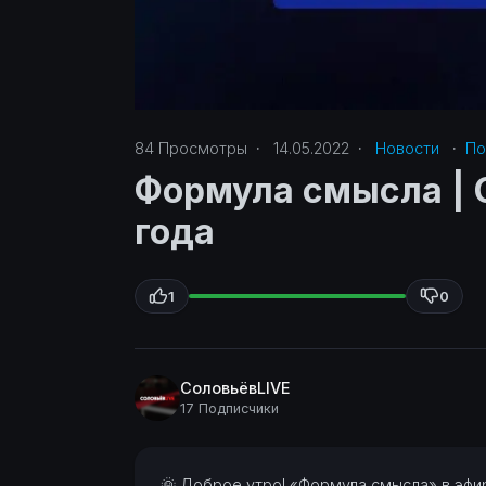
84
Просмотры
·
14.05.2022
·
Новости
·
По
Формула смысла | С
года
1
0
СоловьёвLIVE
17 Подписчики
⁣🌞 Доброе утро! «Формула смысла» в эфи