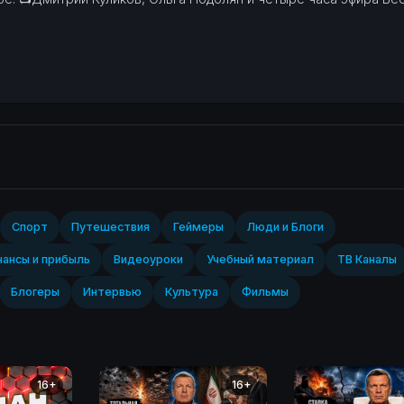
Спорт‎
Путешествия
Геймеры
Люди и Блоги
ансы и прибыль
Видеоуроки
Учебный материал
ТВ Каналы
Блогеры
Интервью
Культура
Фильмы
16+
16+