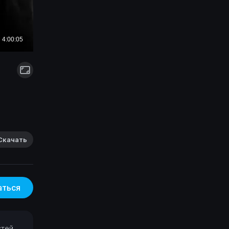
2
Скачать
аться
стей