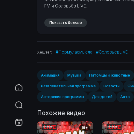
FM и Соловьёв LIVE.
Показать больше
#Формуласмысла
#СоловьёвLIVE
Хештег:
Анимация
Музыка
Питомцы и животные
Развлекательная программа
Новости
Фин
Авторские программы
Для детей
Авто
Похожие видео
16+