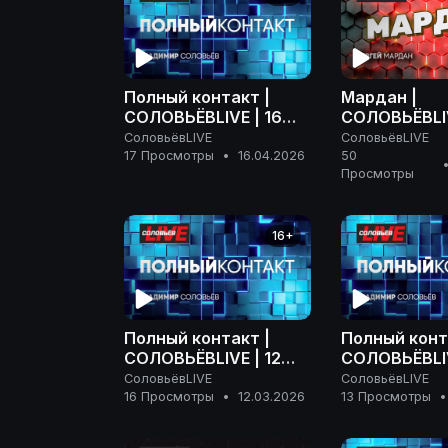
Полный контакт |
Мардан |
СОЛОВЬЁВLIVE | 16
СОЛОВЬЁВLIV
апреля 2026 года
апреля 2026
СоловьёвLIVE
СоловьёвLIVE
17 Просмотры
•
16.04.2026
50
Просмотры
16+
Полный контакт |
Полный конт
СОЛОВЬЁВLIVE | 12
СОЛОВЬЁВLIV
марта 2026 года
марта 2026 
СоловьёвLIVE
СоловьёвLIVE
16 Просмотры
•
12.03.2026
13 Просмотры
•