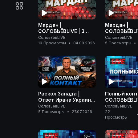
Мардан |
Мардан |
СОЛОВЬЁВLIVE | 3
СОЛОВЬЁВLIV
августа 2026 года
августа 202
СоловьёвLIVE
СоловьёвLIVE
10 Просмотры
•
04.08.2026
5 Просмотры
•
16+
Раскол Запада |
Полный конт
Ответ Ирана Украине
СОЛОВЬЁВLIV
| На грани эскалации
апреля 2026
СоловьёвLIVE
СоловьёвLIVE
| Полный контакт | 27
5 Просмотры
•
27.07.2026
22
Просмотры
июля 2026 года
16+