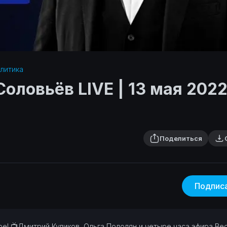
литика‎
оловьёв LIVE | 13 мая 202
Поделиться
Подпис
ре!
📺Дмитрий Куликов, Ольга Подолян и четыре часа эфира Ве