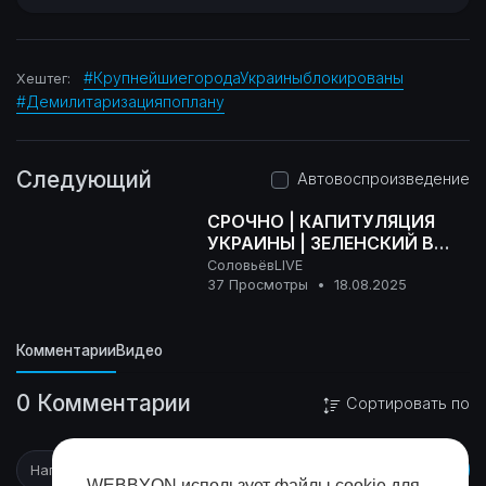
#КрупнейшиегородаУкраиныблокированы
Хештег:
#Демилитаризацияпоплану
Следующий
Автовоспроизведение
СРОЧНО | КАПИТУЛЯЦИЯ
УКРАИНЫ | ЗЕЛЕНСКИЙ В
БЕЛОМ ДОМЕ | ПРЯМОЙ
СоловьёвLIVE
16+
ЭФИР | СОЛОВЬЁВLIVE
37 Просмотры
•
18.08.2025
Комментарии
Видео
0 Комментарии
Сортировать по
WEBBYON использует файлы cookie для