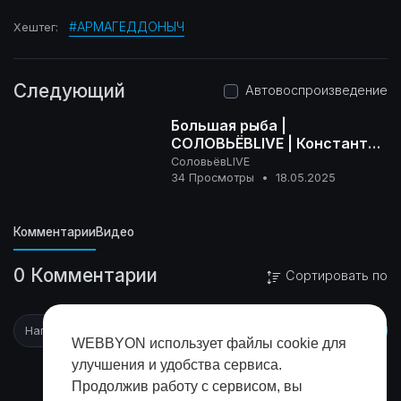
#АРМАГЕДДОНЫЧ
Хештег:
Следующий
Автовоспроизведение
Большая рыба |
СОЛОВЬЁВLIVE | Константин
Рыжак | 17 мая 2025 года
СоловьёвLIVE
16+
34 Просмотры
•
18.05.2025
Комментарии
Видео
0 Комментарии
Сортировать по
WEBBYON использует файлы cookie для
улучшения и удобства сервиса.
Продолжив работу с сервисом, вы