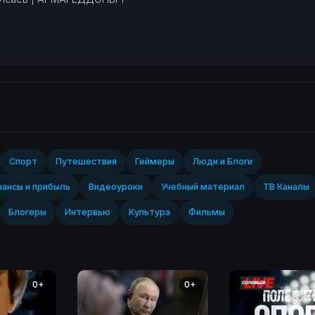
Спорт‎
Путешествия
Геймеры
Люди и Блоги
ансы и прибыль
Видеоуроки
Учебный материал
ТВ Каналы
Блогеры
Интервью
Культура
Фильмы
0+
0+