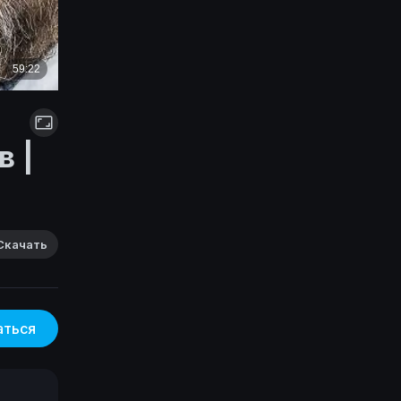
в |
Скачать
аться