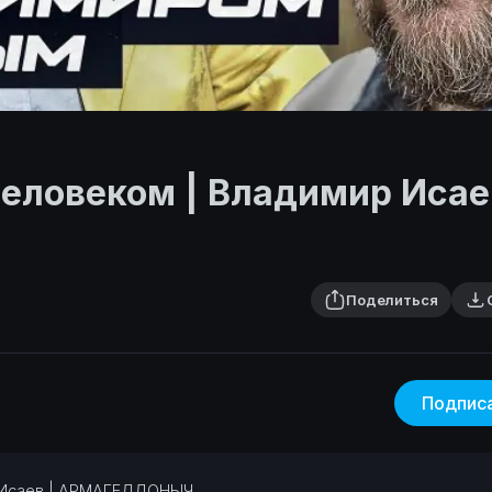
еловеком | Владимир Исае
Поделиться
Подпис
р Исаев | АРМАГЕДДОНЫЧ