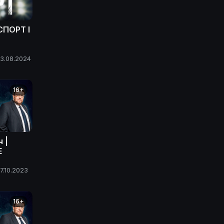
СПОРТ I
3.08.2024
16+
 |
E
7.10.2023
16+