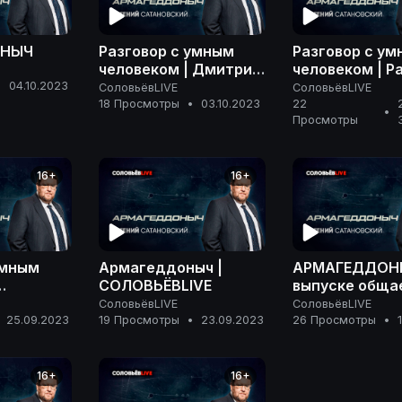
ОНЫЧ
Разговор с умным
Разговор с у
человеком | Дмитрий
человеком | Р
Евстафьев |
Довид Карпов 
•
04.10.2023
СоловьёвLIVE
СоловьёвLIVE
АРМАГЕДДОНЫЧ
АРМАГЕДДОН
18 Просмотры
•
03.10.2023
22
•
Просмотры
16+
16+
умным
Армагеддоныч |
АРМАГЕДДОН
СОЛОВЬЁВLIVE
выпуске обща
Николаем
СоловьёвLIVE
СоловьёвLIVE
ий |
Межевичем.
25.09.2023
19 Просмотры
•
23.09.2023
26 Просмотры
•
ОНЫЧ
16+
16+