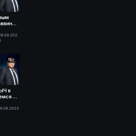
мным
аввин
|
ЫЧ
28.09.202
3
16+
ЫЧ в
емся с
19.09.2023