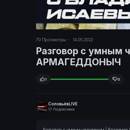
70
Просмотры
·
14.05.2022
·
Разговор с умным ч
АРМАГЕДДОНЫЧ
1
0
СоловьёвLIVE
17 Подписчики
⁣Разговор с умным человеком | Владими