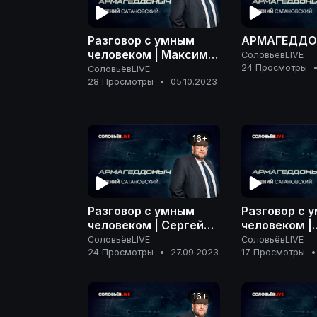
Разговор с умным
АРМАГЕДД
человеком | Максим
СоловьёвLIVE
Казанин |
24 Просмотры
СоловьёвLIVE
АРМАГЕДДОНЫЧ
28 Просмотры
•
05.10.2023
16+
Разговор с умным
Разговор с 
человеком | Сергей
человеком |
Ениколопов |
Станислав
СоловьёвLIVE
СоловьёвLIVE
АРМАГЕДДОНЫЧ
Дробышевск
24 Просмотры
•
27.09.2023
17 Просмотры
•
АРМАГЕДД
16+