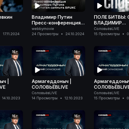
евкин
Владимир Путин
ПОЛЕ БИТВЫ: 
Пресс-конференция
ВЛАДИМИР
по итогам саммита
САЛЬНИКОВ
webbymovie
СоловьёвLIVE
БРИКС в Казани
•
17.11.2024
24 Просмотры
•
24.10.2024
15 Просмотры
•
0
16+
16+
ыч |
Армагеддоныч |
Армагеддоныч
VE
СОЛОВЬЁВLIVE
СОЛОВЬЁВLIV
СоловьёвLIVE
СоловьёвLIVE
14.10.2023
14 Просмотры
•
12.10.2023
15 Просмотры
•
0
16+
16+