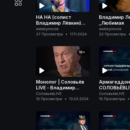
НА НА (солист
Владимир Л
Владимир Лёвкин)
_Любимая
Любимая 1997
webbymovie
webbymovie
37 Просмотры
•
17.11.2024
22 Просмотры
16+
Монолог | Соловьёв
Армагеддон
LIVE - Владимир
СОЛОВЬЁВLI
Жириновский: чем
СоловьёвLIVE
СоловьёвLIVE
пришлось
19 Просмотры
•
13.03.2024
19 Просмотры
•
пожертвовать ради
политики
16+