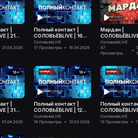
акт |
Полный контакт |
Мардан |
E | 21
СОЛОВЬЁВLIVE | 16
СОЛОВЬЁВLIVE
 года
апреля 2026 года
апреля 2026 г
СоловьёвLIVE
СоловьёвLIVE
21.04.2026
17 Просмотры
•
16.04.2026
47
•
Просмотры
16+
16+
акт |
Полный контакт |
Полный контак
E | 31
СОЛОВЬЁВLIVE | 12
СОЛОВЬЁВLIVE 
года
марта 2026 года
марта 2026 г
СоловьёвLIVE
СоловьёвLIVE
01.04.2026
16 Просмотры
•
12.03.2026
13 Просмотры
•
1