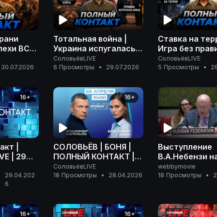
грани
Тотальная война |
Ставка на тер
пехи ВС
Украина испугалась
Игра без прави
 |
Ирана | Розыск
расплаты | П
СоловьёвLIVE
СоловьёвLIVE
апада |
Дурова | Полный
контакт | 28 
30.07.2026
6 Просмотры
•
29.07.2026
5 Просмотры
•
2
акт | 30
контакт | 29 июля
2026 года
2026 года
16+
16+
акт |
СОЛОВЬËВ | БОНЯ |
Выступление
E | 29
ПОЛНЫЙ КОНТАКТ |
В.А.Небензи н
 года
СПЕЦЭФИР | 28
заседании Со
СоловьёвLIVE
webbymovie
АПРЕЛЯ 2026 |
Безопасности
29.04.202
18 Просмотры
•
28.04.2026
18 Просмотры
•
2
•
6
СОЛОВЬËВLIVE
Украине, Нью-
20 апреля 202
16+
16+