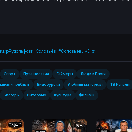
имирРудольфовичСоловьёв
#СоловьёвLIVE
#
Спорт‎
Путешествия
Геймеры
Люди и Блоги
ансы и прибыль
Видеоуроки
Учебный материал
ТВ Каналы
Блогеры
Интервью
Культура
Фильмы
16+
16+