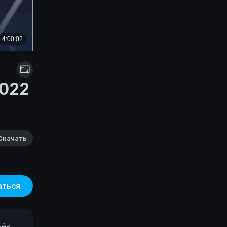
2022
Скачать
аться
ьёв