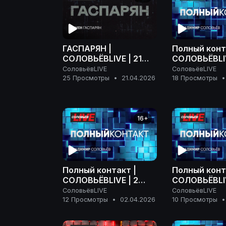
ГАСПАРЯН |
Полный конт
СОЛОВЬЁВLIVE | 21
СОЛОВЬЁВLIV
апреля 2026 года
апреля 2026
СоловьёвLIVE
СоловьёвLIVE
25 Просмотры
•
21.04.2026
18 Просмотры
•
16+
Полный контакт |
Полный конт
СОЛОВЬЁВLIVE | 2
СОЛОВЬЁВLIV
апреля 2026 года
марта 2026 
СоловьёвLIVE
СоловьёвLIVE
12 Просмотры
•
02.04.2026
10 Просмотры
•