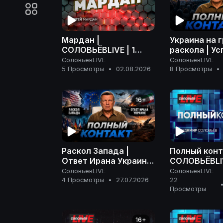
Мардан |
Украина на 
СОЛОВЬЁВLIVE | 1
раскола | Ус
августа 2026 года
РФ на фронте
СоловьёвLIVE
СоловьёвLIVE
Ненависть З
5 Просмотры
•
02.08.2026
8 Просмотры
•
Полный конт
июля 2026
16+
Раскол Запада |
Полный конт
Ответ Ирана Украине
СОЛОВЬЁВLIV
| На грани эскалации
апреля 2026
СоловьёвLIVE
СоловьёвLIVE
| Полный контакт | 27
4 Просмотры
•
27.07.2026
22
Просмотры
июля 2026 года
16+