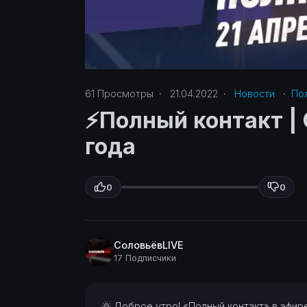
61
Просмотры
·
21.04.2022
·
Новости
·
Пол
⚡️Полный контакт | 
года
0
0
СоловьёвLIVE
17 Подписчики
⁣🌞 Доброе утро! «Полный контакт» в эфи