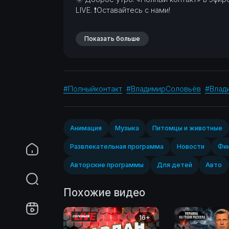
LIVE.
❗Оставайтесь с нами!
Показать больше
#Полныйконтакт
#ВладимирСоловьёв
#Влад
Анимация
Музыка
Питомцы и животные
Развлекательная программа
Новости
Фин
Авторские программы
Для детей
Авто
Похожие видео
16+