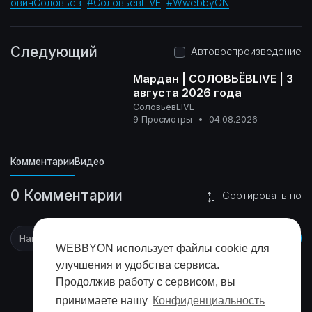
овичСоловьёв
#СоловьёвLIVE
#WwebbyON
Следующий
Автовоспроизведение
Мардан | СОЛОВЬЁВLIVE | 3
августа 2026 года
СоловьёвLIVE
16+
9 Просмотры
•
04.08.2026
Комментарии
Видео
0 Комментарии
Сортировать по
WEBBYON использует файлы cookie для
улучшения и удобства сервиса.
Продолжив работу с сервисом, вы
принимаете нашу
Конфиденциальность