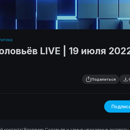
итика‎
оловьёв LIVE | 19 июля 202
Поделиться
Подпис
ый контакт»! Владимир Соловьёв и самые уважаемые эксперты