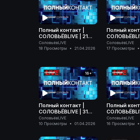
Полный контакт |
Полный конт
СОЛОВЬЁВLIVE | 21
СОЛОВЬЁВLIV
апреля 2026 года
апреля 2026
СоловьёвLIVE
СоловьёвLIVE
18 Просмотры
•
21.04.2026
17 Просмотры
•
16+
Полный контакт |
Полный конт
СОЛОВЬЁВLIVE | 31
СОЛОВЬЁВLIV
марта 2026 года
марта 2026 
СоловьёвLIVE
СоловьёвLIVE
10 Просмотры
•
01.04.2026
16 Просмотры
•