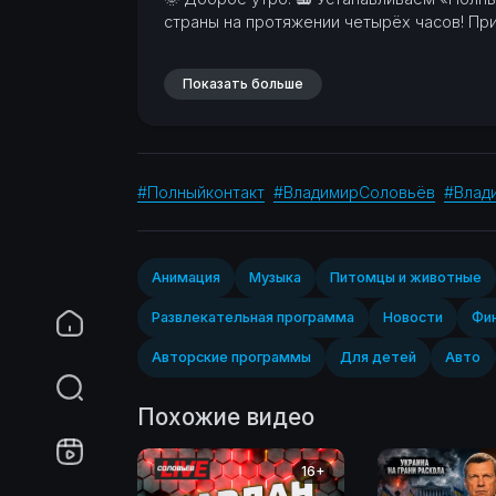
страны на протяжении четырёх часов! Пр
Показать больше
#Полныйконтакт
#ВладимирСоловьёв
#Влад
Анимация
Музыка
Питомцы и животные
Развлекательная программа
Новости
Фин
Авторские программы
Для детей
Авто
Похожие видео
16+