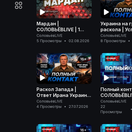
Мардан |
Украина на 
СОЛОВЬЁВLIVE | 1
раскола | Ус
августа 2026 года
РФ на фронте
СоловьёвLIVE
СоловьёвLIVE
Ненависть З
5 Просмотры
•
02.08.2026
8 Просмотры
•
Полный конт
июля 2026
16+
Раскол Запада |
Полный конт
Ответ Ирана Украине
СОЛОВЬЁВLIV
| На грани эскалации
апреля 2026
СоловьёвLIVE
СоловьёвLIVE
| Полный контакт | 27
4 Просмотры
•
27.07.2026
22
Просмотры
июля 2026 года
16+