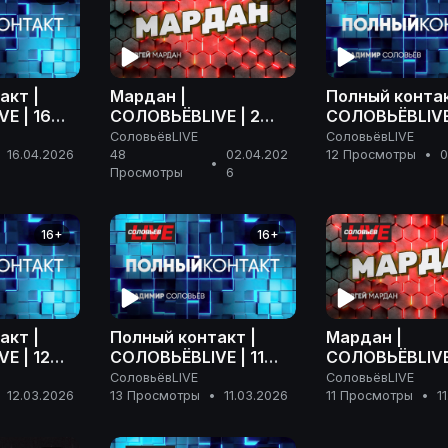
акт |
Мардан |
Полный контак
E | 16
СОЛОВЬЁВLIVE | 2
СОЛОВЬЁВLIVE
 года
апреля 2026 года
апреля 2026 г
СоловьёвLIVE
СоловьёвLIVE
16.04.2026
48
02.04.202
12 Просмотры
•
0
•
Просмотры
6
16+
16+
акт |
Полный контакт |
Мардан |
E | 12
СОЛОВЬЁВLIVE | 11
СОЛОВЬЁВLIVE 
года
марта 2026 года
марта 2026 г
СоловьёвLIVE
СоловьёвLIVE
12.03.2026
13 Просмотры
•
11.03.2026
11 Просмотры
•
1