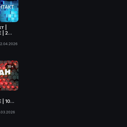
т |
 | 2
ода
2.04.2026
16+
| 10
ода
1.03.2026