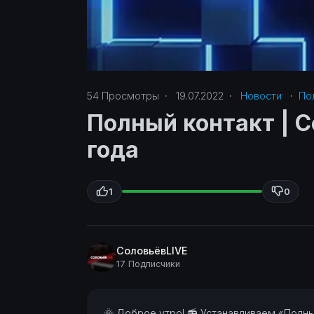
54
Просмотры
·
19.07.2022
·
Новости
·
Пол
Полный контакт | С
года
1
0
СоловьёвLIVE
17 Подписчики
⁣🌞 Доброе утро!
📻 Устанавливаем «Полн