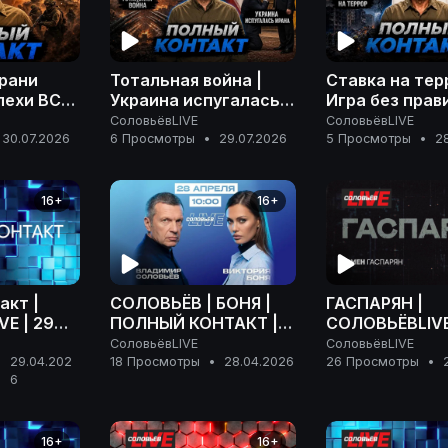
грани
Тотальная война |
Ставка на тер
пехи ВС
Украина испугалась
Игра без прави
 |
Ирана | Розыск
расплаты | П
СоловьёвLIVE
СоловьёвLIVE
апада |
Дурова | Полный
контакт | 28 
30.07.2026
6 Просмотры
•
29.07.2026
5 Просмотры
•
2
акт | 30
контакт | 29 июля
2026 года
2026 года
16+
16+
акт |
СОЛОВЬËВ | БОНЯ |
ГАСПАРЯН |
E | 29
ПОЛНЫЙ КОНТАКТ |
СОЛОВЬЁВLIVE 
 года
СПЕЦЭФИР | 28
апреля 2026 г
СоловьёвLIVE
СоловьёвLIVE
АПРЕЛЯ 2026 |
29.04.202
18 Просмотры
•
28.04.2026
26 Просмотры
•
•
6
СОЛОВЬËВLIVE
16+
16+