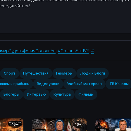
исоединяйтесь!
имирРудольфовичСоловьёв
#СоловьёвLIVE
#
Спорт‎
Путешествия
Геймеры
Люди и Блоги
ансы и прибыль
Видеоуроки
Учебный материал
ТВ Каналы
Блогеры
Интервью
Культура
Фильмы
16+
16+