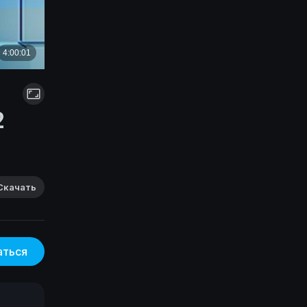
2
Скачать
аться