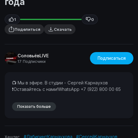
года
1
0
Поделиться
Скачать
СоловьёвLIVE
Подписаться
17 Подписчики
⁣📺 Мы в эфире. В студии - Сергей Карнаухов
❗Оставайтесь с нами!WhatsApp +7 (922) 800 00 65
Показать больше
#ЛабиринтКарнаухова
#СергейКарнаухов
Хештег: