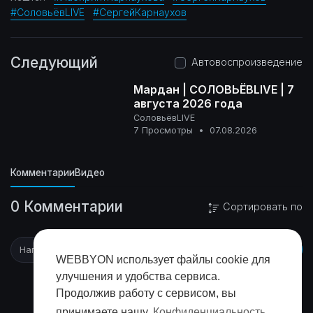
#СоловьёвLIVE
#СергейКарнаухов
Следующий
Автовоспроизведение
Мардан | СОЛОВЬЁВLIVE | 7
августа 2026 года
СоловьёвLIVE
16+
7 Просмотры
•
07.08.2026
Комментарии
Видео
0 Комментарии
Сортировать по
WEBBYON использует файлы cookie для
улучшения и удобства сервиса.
Продолжив работу с сервисом, вы
принимаете нашу
Конфиденциальность