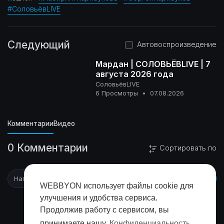
#СоловьёвLIVE
Следующий
Автовоспроизведение
Мардан | СОЛОВЬЁВLIVE | 7
августа 2026 года
СоловьёвLIVE
16+
6 Просмотры
•
07.08.2026
Комментарии
Видео
0 Комментарии
Сортировать по
WEBBYON использует файлы cookie для
улучшения и удобства сервиса.
Продолжив работу с сервисом, вы
принимаете нашу
Конфиденциальность