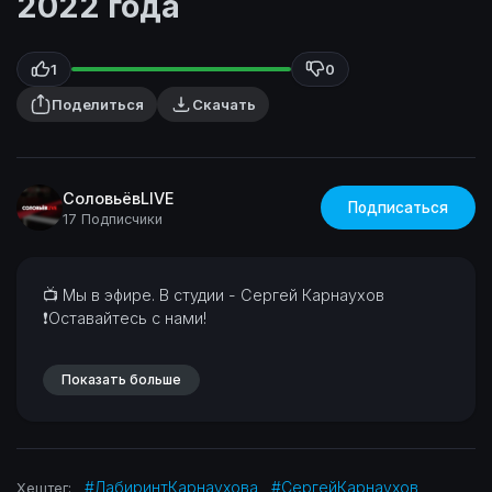
2022 года
1
0
Поделиться
Скачать
СоловьёвLIVE
Подписаться
17 Подписчики
⁣📺 Мы в эфире. В студии - Сергей Карнаухов
❗Оставайтесь с нами!
Показать больше
#ЛабиринтКарнаухова
#СергейКарнаухов
Хештег: