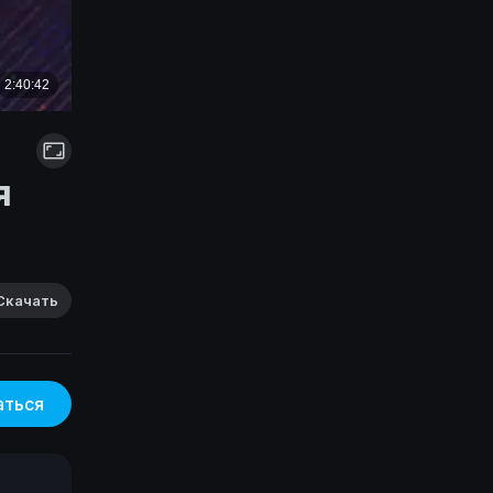
я
Скачать
аться