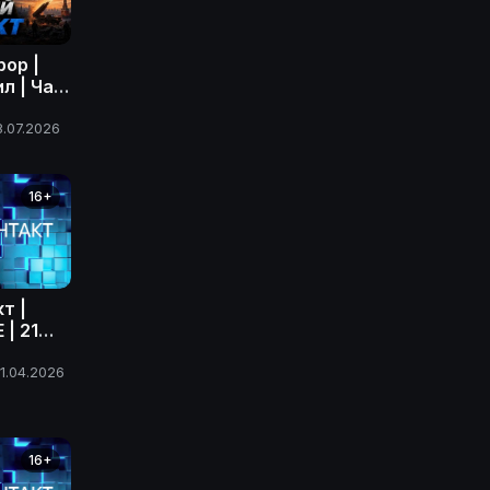
рор |
л | Час
олный
июля
8.07.2026
16+
т |
| 21
ода
1.04.2026
16+