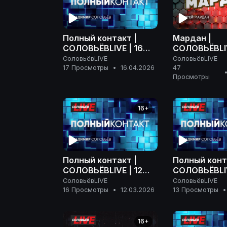
Полный контакт |
Мардан |
СОЛОВЬЁВLIVE | 16
СОЛОВЬЁВLIV
апреля 2026 года
апреля 2026
СоловьёвLIVE
СоловьёвLIVE
17 Просмотры
•
16.04.2026
47
Просмотры
16+
Полный контакт |
Полный конт
СОЛОВЬЁВLIVE | 12
СОЛОВЬЁВLIV
марта 2026 года
марта 2026 
СоловьёвLIVE
СоловьёвLIVE
16 Просмотры
•
12.03.2026
13 Просмотры
•
16+