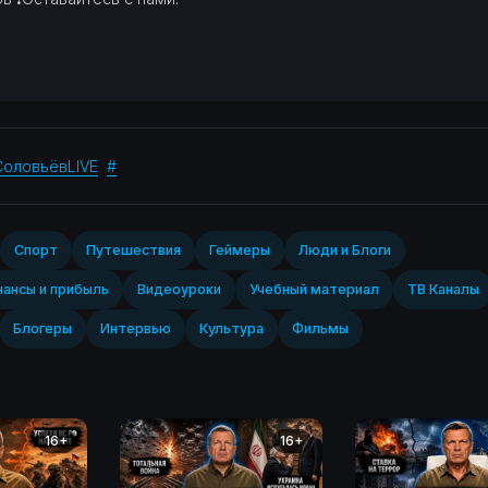
СоловьёвLIVE
#
Спорт‎
Путешествия
Геймеры
Люди и Блоги
ансы и прибыль
Видеоуроки
Учебный материал
ТВ Каналы
Блогеры
Интервью
Культура
Фильмы
16+
16+