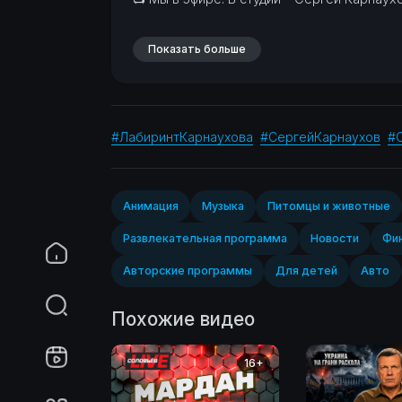
Показать больше
#ЛабиринтКарнаухова
#СергейКарнаухов
#
Анимация
Музыка
Питомцы и животные
Развлекательная программа
Новости
Фин
Авторские программы
Для детей
Авто
Похожие видео
16+