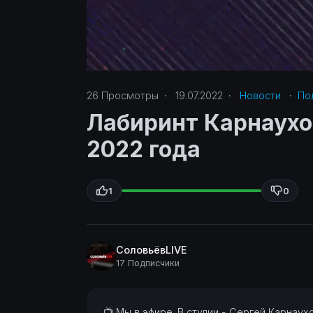
26
Просмотры
·
19.07.2022
·
Новости
·
Пол
Лабиринт Карнаухов
2022 года
1
0
СоловьёвLIVE
17 Подписчики
⁣📺 Мы в эфире. В студии - Сергей Карнау