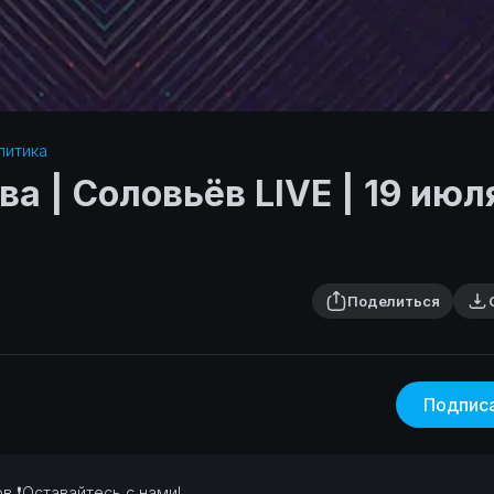
итика‎
а | Соловьёв LIVE | 19 июл
Поделиться
Подпис
хов
❗Оставайтесь с нами!