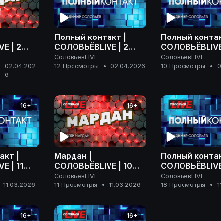
Полный контакт |
Полный контак
E | 2
СОЛОВЬЁВLIVE | 2
СОЛОВЬЁВLIVE 
 года
апреля 2026 года
марта 2026 г
СоловьёвLIVE
СоловьёвLIVE
02.04.202
12 Просмотры
•
02.04.2026
10 Просмотры
•
0
•
6
16+
16+
акт |
Мардан |
Полный контак
E | 11
СОЛОВЬЁВLIVE | 10
СОЛОВЬЁВLIVE 
года
марта 2026 года
марта 2026 г
СоловьёвLIVE
СоловьёвLIVE
11.03.2026
11 Просмотры
•
11.03.2026
18 Просмотры
•
1
16+
16+