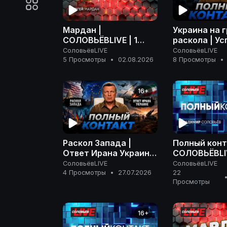
Мардан |
Украина на 
СОЛОВЬЁВLIVE | 1
раскола | Ус
августа 2026 года
РФ на фронте
СоловьёвLIVE
СоловьёвLIVE
Ненависть З
5 Просмотры
•
02.08.2026
8 Просмотры
•
Полный конт
июля 2026
16+
Раскол Запада |
Полный конт
Ответ Ирана Украине
СОЛОВЬЁВLIV
| На грани эскалации
апреля 2026
СоловьёвLIVE
СоловьёвLIVE
| Полный контакт | 27
4 Просмотры
•
27.07.2026
22
Просмотры
июля 2026 года
16+