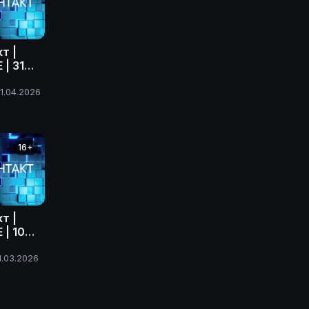
т |
| 31
ода
1.04.2026
16+
т |
| 10
ода
1.03.2026