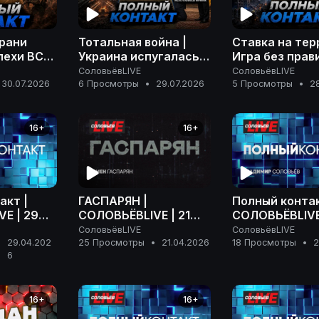
грани
Тотальная война |
Ставка на тер
пехи ВС
Украина испугалась
Игра без прави
 |
Ирана | Розыск
расплаты | П
СоловьёвLIVE
СоловьёвLIVE
апада |
Дурова | Полный
контакт | 28 
30.07.2026
6 Просмотры
•
29.07.2026
5 Просмотры
•
2
акт | 30
контакт | 29 июля
2026 года
2026 года
16+
16+
акт |
ГАСПАРЯН |
Полный контак
E | 29
СОЛОВЬЁВLIVE | 21
СОЛОВЬЁВLIVE 
 года
апреля 2026 года
апреля 2026 г
СоловьёвLIVE
СоловьёвLIVE
29.04.202
25 Просмотры
•
21.04.2026
18 Просмотры
•
2
•
6
16+
16+