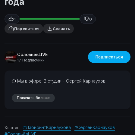
года
1
0
Поделиться
Скачать
СоловьёвLIVE
Подписаться
17 Подписчики
⁣📺 Мы в эфире. В студии - Сергей Карнаухов
Показать больше
#ЛабиринтКарнаухова
#СергейКарнаухов
Хештег:
#СоловьёвLIVE