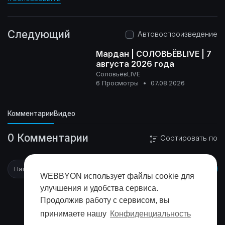
Следующий
Автовоспроизведение
Мардан | СОЛОВЬЁВLIVE | 7
августа 2026 года
СоловьёвLIVE
16+
6 Просмотры
•
07.08.2026
Комментарии
Видео
0 Комментарии
Сортировать по
WEBBYON использует файлы cookie для
улучшения и удобства сервиса.
Продолжив работу с сервисом, вы
принимаете нашу
Конфиденциальность