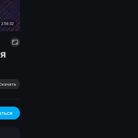
ля
Скачать
аться