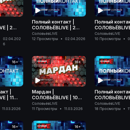
Полный контакт |
Полный контак
E | 2
СОЛОВЬЁВLIVE | 2
СОЛОВЬЁВLIVE 
 года
апреля 2026 года
марта 2026 г
СоловьёвLIVE
СоловьёвLIVE
02.04.202
12 Просмотры
•
02.04.2026
10 Просмотры
•
0
•
6
16+
16+
акт |
Мардан |
Полный контак
E | 11
СОЛОВЬЁВLIVE | 10
СОЛОВЬЁВLIVE 
года
марта 2026 года
марта 2026 г
СоловьёвLIVE
СоловьёвLIVE
11.03.2026
11 Просмотры
•
11.03.2026
18 Просмотры
•
1
16+
16+