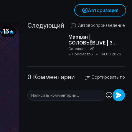
Авторизация
Следующий
Автовоспроизведение
Мардан |
СОЛОВЬЁВLIVE | 3
августа 2026 года
СоловьёвLIVE
16+
9 Просмотры
•
04.08.2026
0 Комментарии
Сортировать по