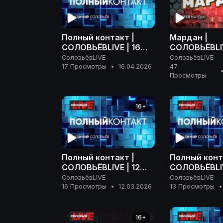
Полный контакт |
Мардан |
СОЛОВЬЁВLIVE | 16
СОЛОВЬЁВLIV
апреля 2026 года
апреля 2026
СоловьёвLIVE
СоловьёвLIVE
17 Просмотры
•
16.04.2026
47
Просмотры
16+
Полный контакт |
Полный конт
СОЛОВЬЁВLIVE | 12
СОЛОВЬЁВLIV
марта 2026 года
марта 2026 
СоловьёвLIVE
СоловьёвLIVE
16 Просмотры
•
12.03.2026
13 Просмотры
•
16+