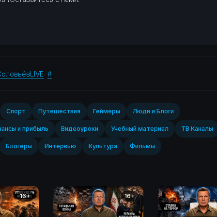
СоловьёвLIVE
#
Спорт‎
Путешествия
Геймеры
Люди и Блоги
ансы и прибыль
Видеоуроки
Учебный материал
ТВ Каналы
Блогеры
Интервью
Культура
Фильмы
16+
16+