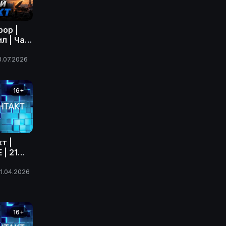
рор |
л | Час
олный
июля
8.07.2026
16+
т |
| 21
ода
1.04.2026
16+