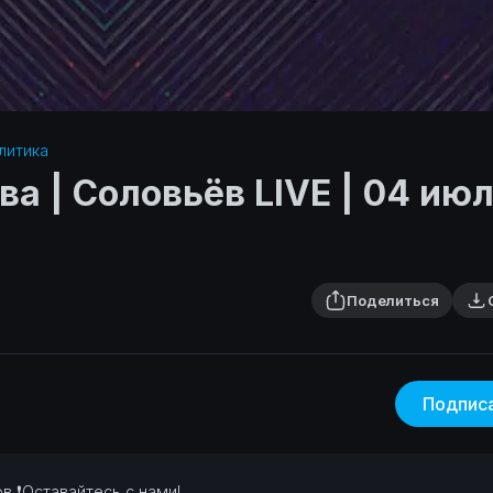
литика‎
а | Соловьёв LIVE | 04 ию
Поделиться
Подпис
хов
❗Оставайтесь с нами!