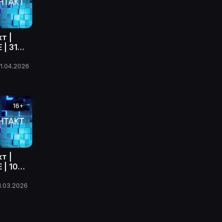
т |
| 31
ода
1.04.2026
16+
т |
| 10
ода
1.03.2026