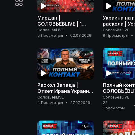
Мардан |
Украина на 
СОЛОВЬЁВLIVE | 1
раскола | Ус
августа 2026 года
РФ на фронте
СоловьёвLIVE
СоловьёвLIVE
Ненависть З
5 Просмотры
•
02.08.2026
8 Просмотры
•
Полный конт
июля 2026
16+
Раскол Запада |
Полный конт
Ответ Ирана Украине
СОЛОВЬЁВLIV
| На грани эскалации
апреля 2026
СоловьёвLIVE
СоловьёвLIVE
| Полный контакт | 27
4 Просмотры
•
27.07.2026
22
Просмотры
июля 2026 года
16+