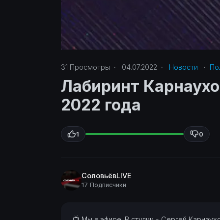
31
Просмотры
·
04.07.2022
·
Новости
·
По
Лабиринт Карнаухов
2022 года
1
0
СоловьёвLIVE
17 Подписчики
⁣📺 Мы в эфире. В студии - Сергей Карнау