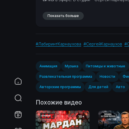
Показать больше
#ЛабиринтКарнаухова
#СергейКарнаухов
#
Анимация
Музыка
Питомцы и животные
Развлекательная программа
Новости
Фин
Авторские программы
Для детей
Авто
Похожие видео
16+