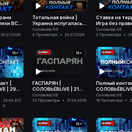
грани
Тотальная война |
Ставка на тер
пехи ВС
Украина испугалась
Игра без прави
 |
Ирана | Розыск
расплаты | П
СоловьёвLIVE
СоловьёвLIVE
апада |
Дурова | Полный
контакт | 28 
30.07.2026
6 Просмотры
•
29.07.2026
5 Просмотры
•
2
акт | 30
контакт | 29 июля
2026 года
2026 года
16+
16+
акт |
ГАСПАРЯН |
Полный контак
E | 29
СОЛОВЬЁВLIVE | 21
СОЛОВЬЁВLIVE 
 года
апреля 2026 года
апреля 2026 г
СоловьёвLIVE
СоловьёвLIVE
29.04.202
25 Просмотры
•
21.04.2026
18 Просмотры
•
2
•
6
16+
16+