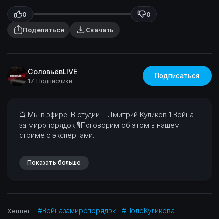
0
0
Поделиться
Скачать
СоловьёвLIVE
Подписаться
17 Подписчики
⁣⁣📺 Мы в эфире. В студии - Дмитрий Куликов
1 Война
за миропорядок
🎙Поговорим об этом в нашем
стриме с экспертами.
Показать больше
#Войназамиропорядок
#ПолеКуликова
Хештег: