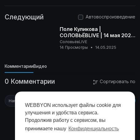
Следующий
Автовоспроизведение
Поле Куликова |
СОЛОВЬЁВLIVE | 14 мая 2025
года
СоловьёвLIVE
16+
14 Просмотры
•
14.05.2025
Комментарии
Видео
0 Комментарии
Сортировать по
WEBBYON использует файлы cookie для
улучшения и удобства сервиса.
Продолжив работу с сервисом, вы
принимаете нашу
Конфиденциальность