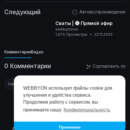
Следующий
Автовоспроизведение
Сваты | 🔴 Прямой эфир
webbymovie
1,675 Просмотры
•
22.11.2025
0+
Комментарии
Видео
0 Комментарии
Сортировать по
WEBBYON использует файлы cookie для
улучшения и удобства сервиса.
Продолжив работу с сервисом, вы
принимаете нашу
Конфиденциальность
Принимаю