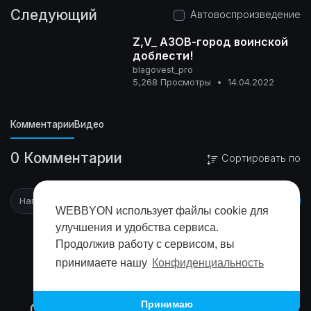
Следующий
Автовоспроизведение
Z,V_ АЗОВ-город воинской
доблести!
blagovest_pro
0+
5,268 Просмотры
•
14.04.2022
Комментарии
Видео
0 Комментарии
Сортировать по
WEBBYON использует файлы cookie для
улучшения и удобства сервиса.
Продолжив работу с сервисом, вы
принимаете нашу
Конфиденциальность
Принимаю