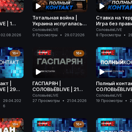
Тотальная война |
Ставка на тер
E | 1
Украина испугалась
Игра без прави
6 года
Ирана | Розыск
расплаты | П
СоловьёвLIVE
СоловьёвLIVE
Дурова | Полный
контакт | 28 
02.08.2026
9 Просмотры
•
29.07.2026
8 Просмотры
•
2
контакт | 29 июля
2026 года
2026 года
16+
16+
акт |
ГАСПАРЯН |
Полный контак
E | 29
СОЛОВЬЁВLIVE | 21
СОЛОВЬЁВLIVE 
 года
апреля 2026 года
апреля 2026 г
СоловьёвLIVE
СоловьёвLIVE
29.04.202
27 Просмотры
•
21.04.2026
19 Просмотры
•
2
•
6
16+
16+