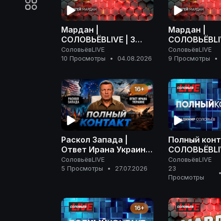
Мардан |
Мардан |
СОЛОВЬЁВLIVE | 3
СОЛОВЬЁВLIV
августа 2026 года
августа 202
СоловьёвLIVE
СоловьёвLIVE
10 Просмотры
•
04.08.2026
9 Просмотры
•
16+
Раскол Запада |
Полный конт
Ответ Ирана Украине
СОЛОВЬЁВLIV
| На грани эскалации
апреля 2026
СоловьёвLIVE
СоловьёвLIVE
| Полный контакт | 27
5 Просмотры
•
27.07.2026
23
Просмотры
июля 2026 года
16+