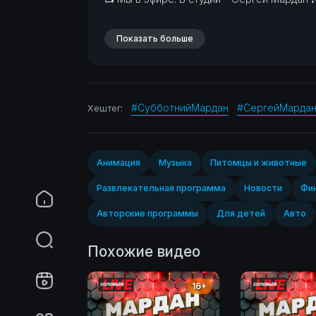
Показать больше
#СубботнийМардан
#СергейМарда
Хештег:
Анимация
Музыка
Питомцы и животные
Развлекательная программа
Новости
Фин
Авторские программы
Для детей
Авто
Похожие видео
16+