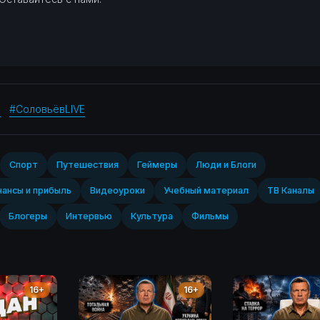
н
#СоловьёвLIVE
Спорт‎
Путешествия
Геймеры
Люди и Блоги
ансы и прибыль
Видеоуроки
Учебный материал
ТВ Каналы
Блогеры
Интервью
Культура
Фильмы
16+
16+