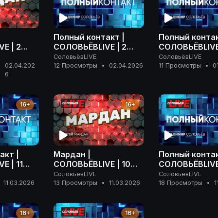
Полный контакт |
Полный контак
E | 2
СОЛОВЬЁВLIVE | 2
СОЛОВЬЁВLIVE 
 года
апреля 2026 года
марта 2026 г
СоловьёвLIVE
СоловьёвLIVE
02.04.202
12 Просмотры
•
02.04.2026
11 Просмотры
•
0
•
6
16+
16+
акт |
Мардан |
Полный контак
E | 11
СОЛОВЬЁВLIVE | 10
СОЛОВЬЁВLIVE 
года
марта 2026 года
марта 2026 г
СоловьёвLIVE
СоловьёвLIVE
11.03.2026
13 Просмотры
•
11.03.2026
18 Просмотры
•
1
16+
16+