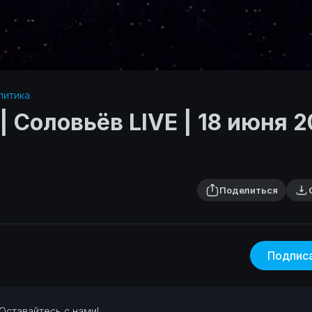
итика‎
 Соловьёв LIVE | 18 июня 
Поделиться
Подпис
❗Оставайтесь с нами!