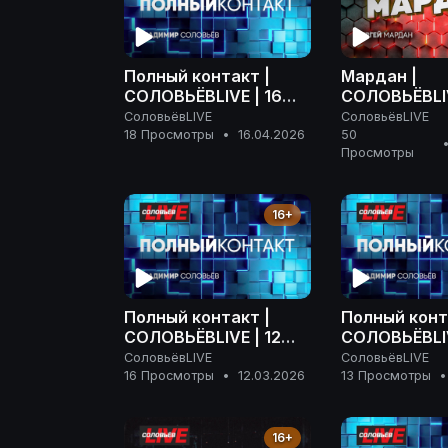
Полный контакт |
Мардан |
СОЛОВЬЁВLIVE | 16
СОЛОВЬЁВLIV
апреля 2026 года
апреля 2026
СоловьёвLIVE
СоловьёвLIVE
18 Просмотры
•
16.04.2026
50
Просмотры
16+
Полный контакт |
Полный конт
СОЛОВЬЁВLIVE | 12
СОЛОВЬЁВLIV
марта 2026 года
марта 2026 
СоловьёвLIVE
СоловьёвLIVE
16 Просмотры
•
12.03.2026
13 Просмотры
•
16+