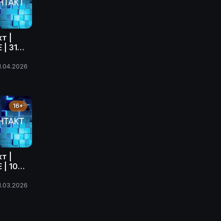
т |
| 31
ода
1.04.2026
16+
т |
| 10
ода
1.03.2026