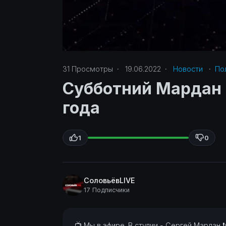
31
Просмотры
·
19.06.2022
·
Новости
·
Пол
Субботний Мардан |
года
1
0
СоловьёвLIVE
17 Подписчики
⁣📺 Мы в эфире. В студии - Сергей Мардан