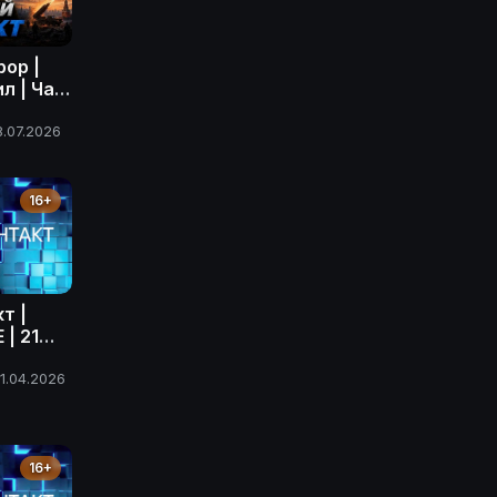
рор |
л | Час
олный
июля
8.07.2026
16+
т |
| 21
ода
1.04.2026
16+