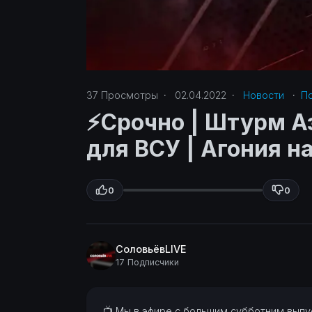
37
Просмотры
·
02.04.2022
·
Новости
·
По
⚡️Срочно | Штурм А
для ВСУ | Агония н
0
0
СоловьёвLIVE
17 Подписчики
⁣📺 Мы в эфире с большим субботним выпу