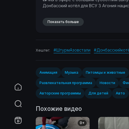
Донбасский котёл для ВСУ
3 Агония наци
Показать больше
#ШтурмАзовстали
#Донбасскийкот
Хештег:
Анимация
Музыка
Питомцы и животные
Развлекательная программа
Новости
Фин
Авторские программы
Для детей
Авто
Похожие видео
0+