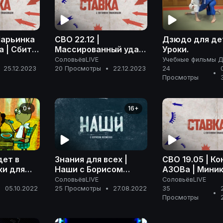
Марьинка
СВО 22.12 |
Дзюдо для де
 | Сбиты
Массированный удар
Уроки.
молёта
по объектам в
СоловьёвLIVE
Учебные фильмы 
А
глубоком тылу ВСУ |
25.12.2023
20 Просмотры
•
22.12.2023
24
•
Просмотры
СТАВКА
0+
16+
дет в
Знания для всех |
СВО 19.05 | К
ки для
Наши с Борисом
АЗОВа | Мини
ьтики
Якеменко
Донбассе | Ок
СоловьёвLIVE
СоловьёвLIVE
погоды для А
•
05.10.2022
25 Просмотры
•
27.08.2022
35
•
Просмотры
России | СТА