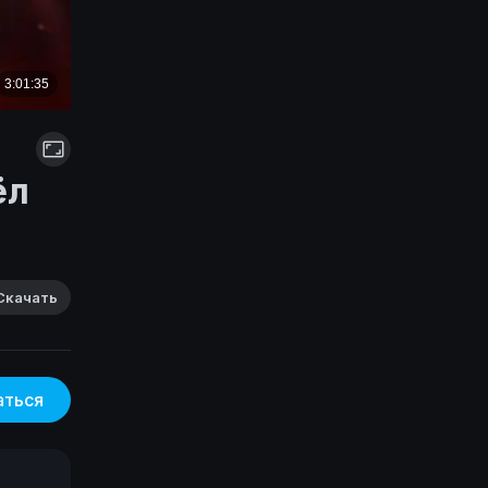
ёл
Скачать
аться