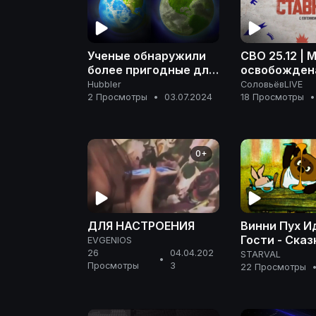
Ученые обнаружили
СВО 25.12 | 
более пригодные для
освобождена
жизни планеты, чем
4 боевых са
Hubbler
СоловьёвLIVE
Земля
ВСУ | СТАВК
2 Просмотры
•
03.07.2024
18 Просмотры
•
0+
ДЛЯ НАСТРОЕНИЯ
Винни Пух И
Гости - Сказ
EVGENIOS
Детей - Мул
26
04.04.202
STARVAL
•
Просмотры
3
22 Просмотры