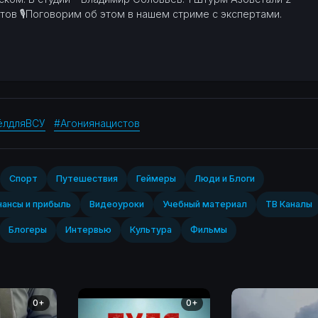
стов
🎙Поговорим об этом в нашем стриме с экспертами.
ёлдляВСУ
#Агониянацистов
Спорт‎
Путешествия
Геймеры
Люди и Блоги
ансы и прибыль
Видеоуроки
Учебный материал
ТВ Каналы
Блогеры
Интервью
Культура
Фильмы
0+
0+