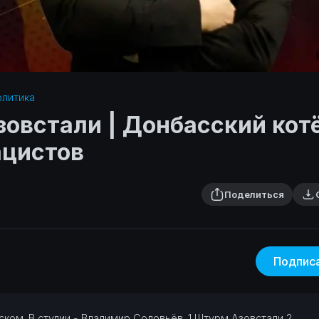
литика‎
зовстали | Донбасский кот
ацистов
Поделиться
Подпис
ском. В студии - Владимир Соловьёв.
1 Штурм Азовстали
2