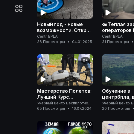
Новый год - новые
🚁 Теплая за
возможности. Открой
операторов 
для себя мир дронов❕
новая сумка
Centr BPLA
Centr BPLA
36 Просмотры
•
04.01.2025
пульта управ
31 Просмотры
•
0+
Мастерство Полетов:
Обучение в
Лучший Курс
центрбпла, 
Управления Дронами
курсов для 
Учебный центр Беспилотной авиации
для Всех Уровней!
на беспилот
65 Просмотры
•
16.07.2024
20 Просмотры
Обучение в описании
и профиле!
0+