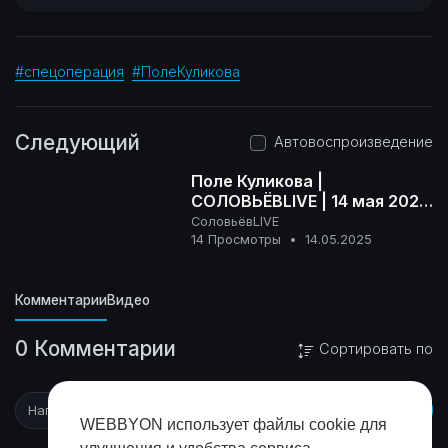
#спецоперация
#ПолеКуликова
Следующий
Автовоспроизведение
Поле Куликова |
СОЛОВЬЁВLIVE | 14 мая 2025
года
СоловьёвLIVE
16+
14 Просмотры
•
14.05.2025
Комментарии
Видео
0 Комментарии
Сортировать по
WEBBYON использует файлы cookie для