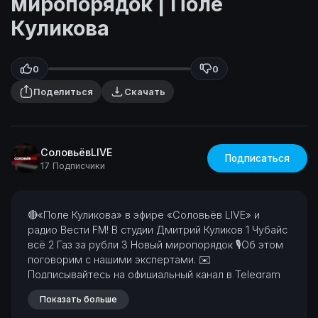
миропорядок | Поле
Куликова
0
0
Поделиться
Скачать
СоловьёвLIVE
Подписаться
17 Подписчики
⁣🔴«Поле Куликова» в эфире «Соловьёв LIVE» и
радио Вести FM! В студии Дмитрий Куликов
1 Чубайс
всё
2 Газ за рубли
3 Новый миропорядок
🎙Об этом
поговорим с нашими экспертами.
✉
Подписывайтесь на официальный канал в Telegram
—
http://t.me/solovievlive
✉Подписывайтесь на канал
Показать больше
«ДТ» в Telegram —
https://t.me/dtlive