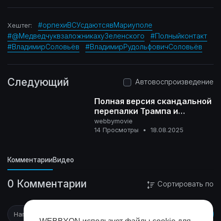
#орпехиВСУсдаютсявМариуполе
Хештег:
#@МедведчуквзаложникахуЗеленского
#Полныйконтакт
#ВладимирСоловьёв
#ВладимирРудольфовичСоловьёв
Следующий
Автовоспроизведение
Полная версия скандальной
перепалки Трампа и
Зеленского — на русском
webbymovie
0+
языке.
14 Просмотры
•
18.08.2025
Комментарии
Видео
0 Комментарии
Сортировать по