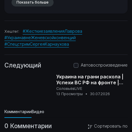
Показать больше
#ЖесткиезаявленияЛаврова
Хештег:
#УкраинавнеЖеневскойконвенций
#СпецстримСергеяКарнаухова
Следующий
Автовоспроизведение
Украина на грани раскола |
Успехи ВС РФ на фронте |
Ненависть Запада | Полный
СоловьёвLIVE
16+
контакт | 30 июля 2026
13 Просмотры
•
30.07.2026
Комментарии
Видео
0 Комментарии
Сортировать по