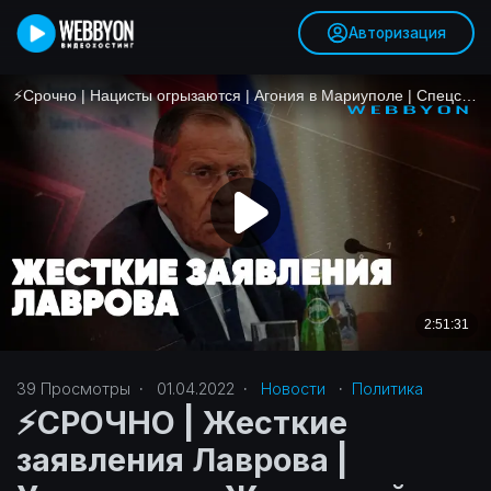
Авторизация
39
Просмотры
·
01.04.2022
·
Новости
·
Политика‎
⚡️СРОЧНО | Жесткие
заявления Лаврова |