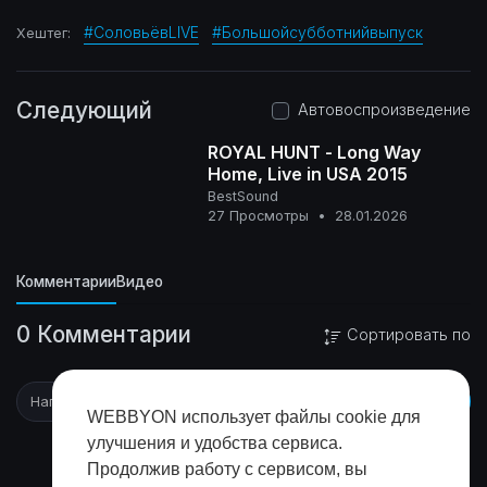
#СоловьёвLIVE
#Большойсубботнийвыпуск
Хештег:
Следующий
Автовоспроизведение
ROYAL HUNT - Long Way
Home, Live in USA 2015
BestSound
0+
27 Просмотры
•
28.01.2026
Комментарии
Видео
0 Комментарии
Сортировать по
WEBBYON использует файлы cookie для
улучшения и удобства сервиса.
Продолжив работу с сервисом, вы