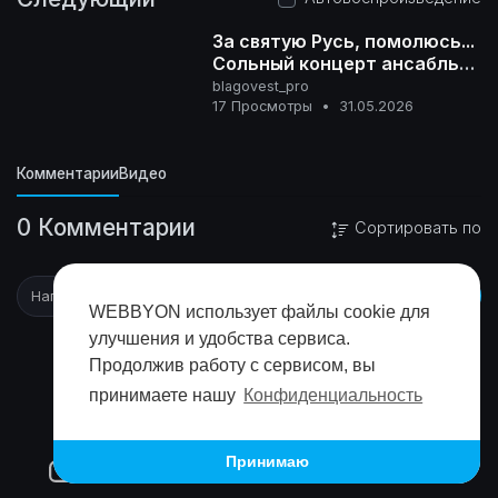
За святую Русь, помолюсь...
Сольный концерт ансабль
БЛАГОВЕСТ - 2026
blagovest_pro
0+
17 Просмотры
•
31.05.2026
Комментарии
Видео
0 Комментарии
Сортировать по
WEBBYON использует файлы cookie для
улучшения и удобства сервиса.
Продолжив работу с сервисом, вы
принимаете нашу
Конфиденциальность
Принимаю