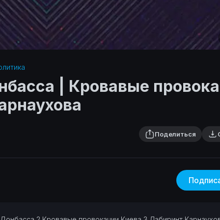
олитика‎
нбасса | Кровавые провок
Карнаухова
Поделиться
Подпис
 Донбасса
2 Кровавые провокации Киева
3 Лабиринт Карнаухо