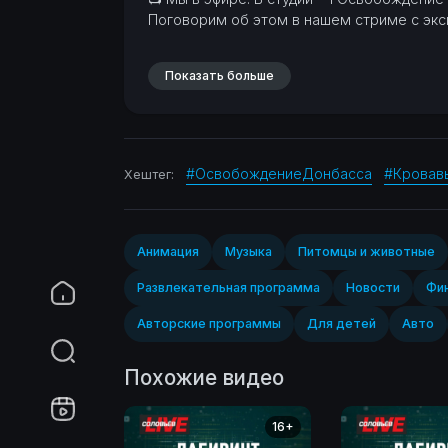
Поговорим об этом в нашем стриме с эк
Показать больше
#ОсвобождениеДонбасса
#Кровав
Хештег:
Анимация
Музыка
Питомцы и животные
Развлекательная программа
Новости
Фин
Авторские программы
Для детей
Авто
Похожие видео
16+