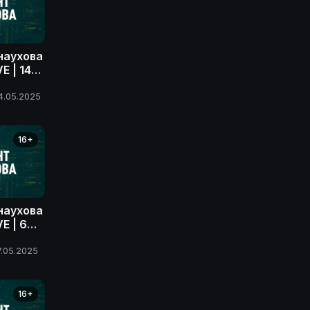
наухова
E | 14
4.05.2025
16+
наухова
E | 6
7.05.2025
16+