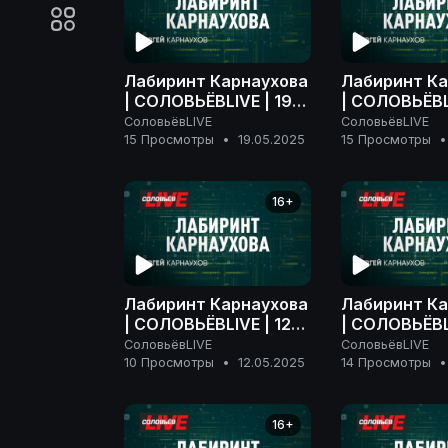
Лабиринт Карнаухова
Лабиринт Ка
| СОЛОВЬЁВLIVE | 19
| СОЛОВЬЁВLI
мая 2025 года
мая 2025 го
СоловьёвLIVE
СоловьёвLIVE
15 Просмотры
•
19.05.2025
15 Просмотры
•
16+
Лабиринт Карнаухова
Лабиринт Ка
| СОЛОВЬЁВLIVE | 12
| СОЛОВЬЁВL
мая 2025 года
мая 2025 го
СоловьёвLIVE
СоловьёвLIVE
10 Просмотры
•
12.05.2025
14 Просмотры
•
16+