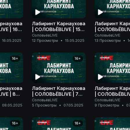
рнаухова
Лабиринт Карнаухова
Лабиринт Кар
VE | 16
| СОЛОВЬЁВLIVE | 15
| СОЛОВЬЁВLIV
да
мая 2025 года
мая 2025 года
СоловьёвLIVE
СоловьёвLIVE
16.05.2025
12 Просмотры
•
15.05.2025
13 Просмотры
•
1
16+
16+
рнаухова
Лабиринт Карнаухова
Лабиринт Кар
IVE | 8
| СОЛОВЬЁВLIVE | 7
| СОЛОВЬЁВLIV
да
мая 2025 года
мая 2025 года
СоловьёвLIVE
СоловьёвLIVE
08.05.2025
5 Просмотры
•
07.05.2025
9 Просмотры
•
0
16+
16+