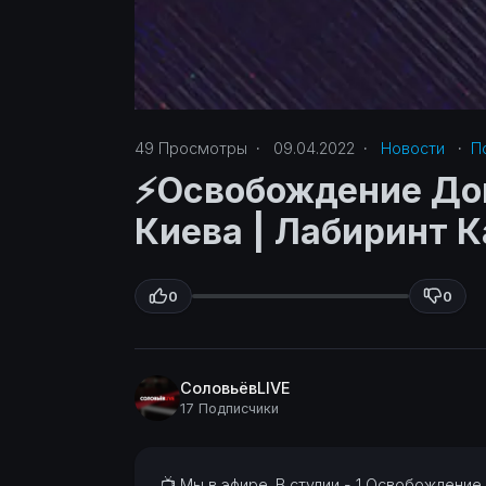
49
Просмотры
·
09.04.2022
·
Новости
·
П
⚡️Освобождение До
Киева | Лабиринт 
0
0
СоловьёвLIVE
17 Подписчики
⁣📺 Мы в эфире. В студии -
1 Освобождение