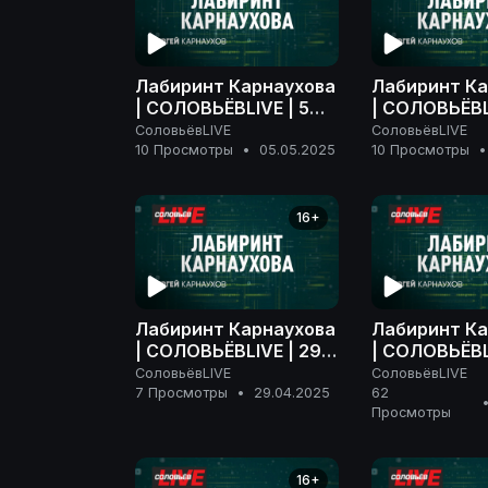
Лабиринт Карнаухова
Лабиринт Ка
| СОЛОВЬЁВLIVE | 5
| СОЛОВЬЁВLI
мая 2025 года
мая 2025 го
СоловьёвLIVE
СоловьёвLIVE
10 Просмотры
•
05.05.2025
10 Просмотры
•
16+
Лабиринт Карнаухова
Лабиринт Ка
| СОЛОВЬЁВLIVE | 29
| СОЛОВЬЁВL
апреля 2025 года
апреля 2025
СоловьёвLIVE
СоловьёвLIVE
7 Просмотры
•
29.04.2025
62
Просмотры
16+