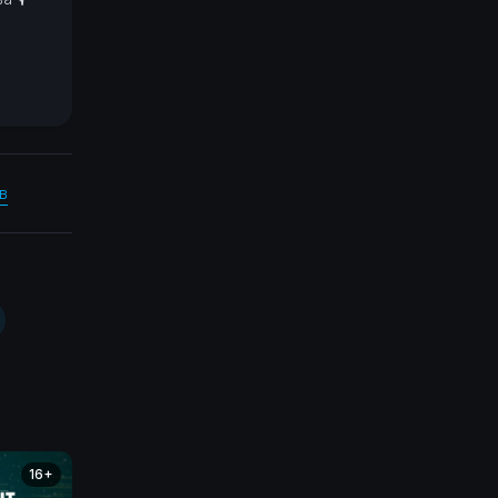
в
16+