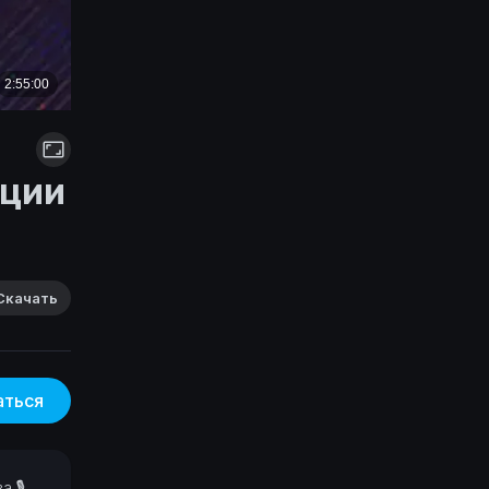
ации
Скачать
аться
ва
🎙