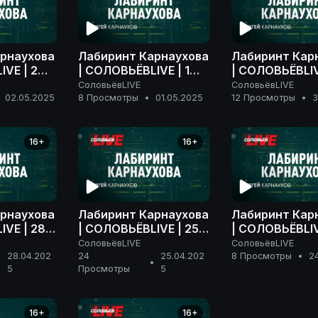
рнаухова
Лабиринт Карнаухова
Лабиринт Кар
VE | 2
| СОЛОВЬЁВLIVE | 1
| СОЛОВЬЁВLIV
да
мая 2025 года
апреля 2025 г
СоловьёвLIVE
СоловьёвLIVE
02.05.2025
8 Просмотры
•
01.05.2025
12 Просмотры
•
3
16+
16+
рнаухова
Лабиринт Карнаухова
Лабиринт Кар
IVE | 28
| СОЛОВЬЁВLIVE | 25
| СОЛОВЬЁВLIV
 года
апреля 2025 года
апреля 2025 г
СоловьёвLIVE
СоловьёвLIVE
28.04.202
24
25.04.202
8 Просмотры
•
2
•
•
5
Просмотры
5
16+
16+