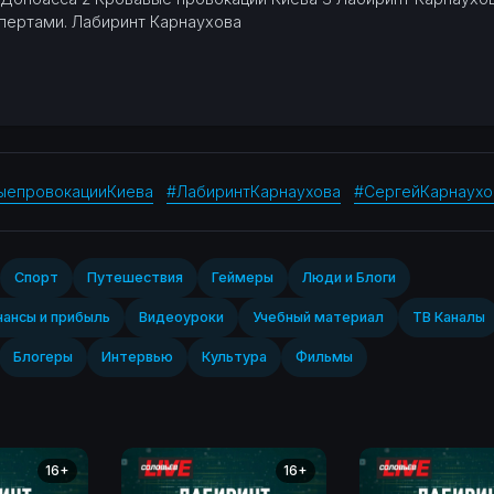
спертами.
⁣Лабиринт Карнаухова
ыепровокацииКиева
#ЛабиринтКарнаухова
#СергейКарнаухо
Спорт‎
Путешествия
Геймеры
Люди и Блоги
ансы и прибыль
Видеоуроки
Учебный материал
ТВ Каналы
Блогеры
Интервью
Культура
Фильмы
16+
16+