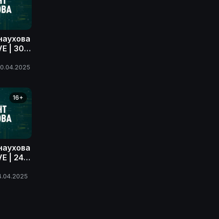
наухова
E | 30
ода
0.04.2025
16+
наухова
E | 24
ода
4.04.2025