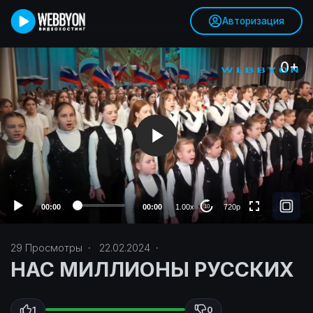
Авторизация
V
0+
i
d
e
o
P
720p
l
480p
a
y
360p
e
r
240p
00:00
00:00
1.00x
720p
10
auto
29
Просмотры
·
22.02.2024
·
НАС МИЛЛИОНЫ РУССКИХ
1
0