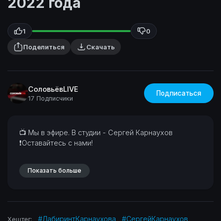
2022 года
1
0
Поделиться
Скачать
СоловьёвLIVE
Подписаться
17 Подписчики
⁣📺 Мы в эфире. В студии - Сергей Карнаухов
❗Оставайтесь с нами!
Показать больше
#ЛабиринтКарнаухова
#СергейКарнаухов
Хештег: