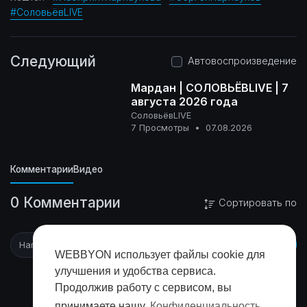
#СоловьёвLIVE
Следующий
Автовоспроизведение
Мардан | СОЛОВЬЁВLIVE | 7
августа 2026 года
СоловьёвLIVE
16+
7 Просмотры
•
07.08.2026
Комментарии
Видео
0 Комментарии
Сортировать по
WEBBYON использует файлы cookie для
улучшения и удобства сервиса.
Продолжив работу с сервисом, вы
принимаете нашу
Конфиденциальность