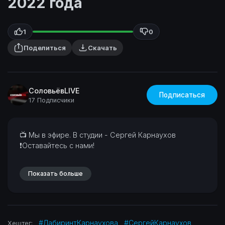
2022 года
1
0
Поделиться
Скачать
СоловьёвLIVE
Подписаться
17 Подписчики
⁣📺 Мы в эфире. В студии - Сергей Карнаухов
❗Оставайтесь с нами!
Показать больше
#ЛабиринтКарнаухова
#СергейКарнаухов
Хештег: