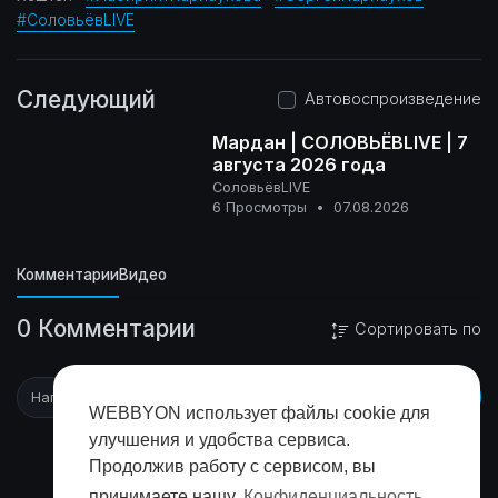
#СоловьёвLIVE
Следующий
Автовоспроизведение
Мардан | СОЛОВЬЁВLIVE | 7
августа 2026 года
СоловьёвLIVE
16+
6 Просмотры
•
07.08.2026
Комментарии
Видео
0 Комментарии
Сортировать по
WEBBYON использует файлы cookie для
улучшения и удобства сервиса.
Продолжив работу с сервисом, вы
принимаете нашу
Конфиденциальность