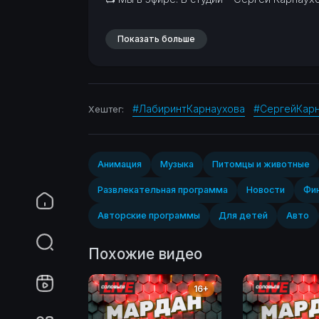
Показать больше
#ЛабиринтКарнаухова
#СергейКар
Хештег:
Анимация
Музыка
Питомцы и животные
Развлекательная программа
Новости
Фин
Авторские программы
Для детей
Авто
Похожие видео
16+