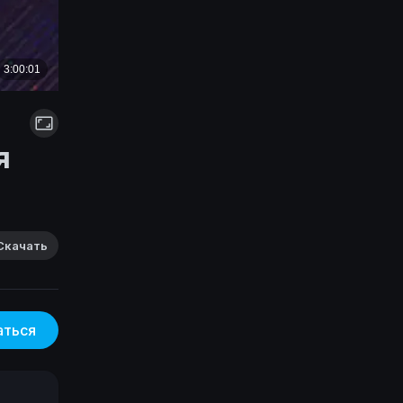
я
Скачать
аться