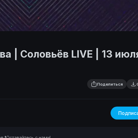
а | Соловьёв LIVE | 13 июл
Поделиться
Подпис
хов
❗Оставайтесь с нами!