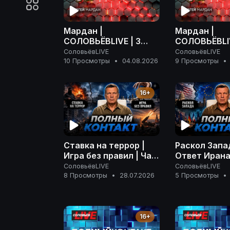
Мардан |
Мардан |
СОЛОВЬЁВLIVE | 3
СОЛОВЬЁВLIV
августа 2026 года
августа 202
СоловьёвLIVE
СоловьёвLIVE
10 Просмотры
•
04.08.2026
9 Просмотры
•
16+
Ставка на террор |
Раскол Запа
Игра без правил | Час
Ответ Ирана
расплаты | Полный
| На грани э
СоловьёвLIVE
СоловьёвLIVE
контакт | 28 июля
| Полный кон
8 Просмотры
•
28.07.2026
5 Просмотры
•
2026 года
июля 2026 г
16+