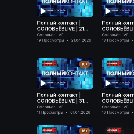
Полный контакт |
Полный конт
СОЛОВЬЁВLIVE | 21
СОЛОВЬЁВLIV
апреля 2026 года
апреля 2026
СоловьёвLIVE
СоловьёвLIVE
19 Просмотры
•
21.04.2026
18 Просмотры
•
16+
Полный контакт |
Полный конт
СОЛОВЬЁВLIVE | 31
СОЛОВЬЁВLIV
марта 2026 года
марта 2026 
СоловьёвLIVE
СоловьёвLIVE
11 Просмотры
•
01.04.2026
16 Просмотры
•
16+