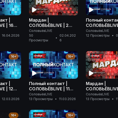
акт |
Мардан |
Полный контак
E | 16
СОЛОВЬЁВLIVE | 2
СОЛОВЬЁВLIVE
 года
апреля 2026 года
апреля 2026 г
СоловьёвLIVE
СоловьёвLIVE
16.04.2026
50
02.04.202
12 Просмотры
•
0
•
Просмотры
6
16+
16+
акт |
Полный контакт |
Мардан |
E | 12
СОЛОВЬЁВLIVE | 11
СОЛОВЬЁВLIVE 
года
марта 2026 года
марта 2026 г
СоловьёвLIVE
СоловьёвLIVE
12.03.2026
13 Просмотры
•
11.03.2026
13 Просмотры
•
1
16+
16+