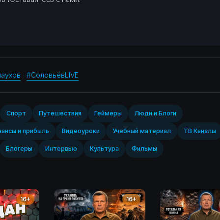
наухов
#СоловьёвLIVE
Спорт‎
Путешествия
Геймеры
Люди и Блоги
ансы и прибыль
Видеоуроки
Учебный материал
ТВ Каналы
Блогеры
Интервью
Культура
Фильмы
16+
16+