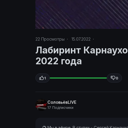
22
Просмотры
·
15.07.2022
·
Лабиринт Карнаухов
2022 года
1
0
СоловьёвLIVE
17 Подписчики
⁣📺 Мы в эфире. В студии - Сергей Карнау