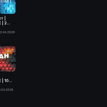
т |
 | 2
ода
2.04.2026
16+
| 10
ода
1.03.2026