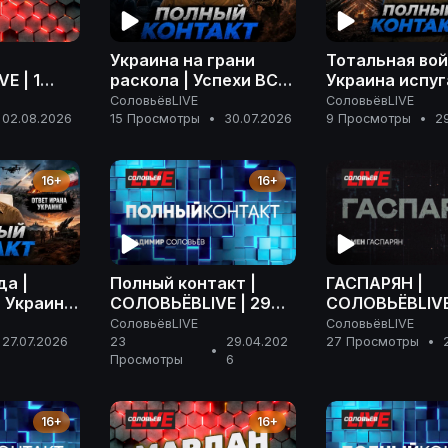
Украина на грани
Тотальная вой
E | 1
раскола | Успехи ВС
Украина испу
6 года
РФ на фронте |
Ирана | Розыс
СоловьёвLIVE
СоловьёвLIVE
Ненависть Запада |
Дурова | Полн
02.08.2026
15 Просмотры
•
30.07.2026
9 Просмотры
•
2
Полный контакт | 30
контакт | 29 
июля 2026
2026 года
16+
16+
да |
Полный контакт |
ГАСПАРЯН |
 Украине
СОЛОВЬЁВLIVE | 29
СОЛОВЬЁВLIVE 
скалации
апреля 2026 года
апреля 2026 г
СоловьёвLIVE
СоловьёвLIVE
такт | 27
27.07.2026
23
29.04.202
27 Просмотры
•
•
Просмотры
6
ода
16+
16+