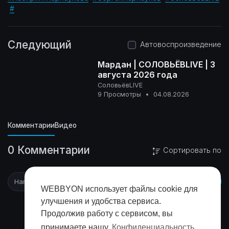
#
Следующий
Автовоспроизведение
Мардан | СОЛОВЬЁВLIVE | 3
августа 2026 года
СоловьёвLIVE
16+
9 Просмотры
•
04.08.2026
Комментарии
Видео
0 Комментарии
Сортировать по
WEBBYON использует файлы cookie для
улучшения и удобства сервиса.
Продолжив работу с сервисом, вы
принимаете нашу
Конфиденциальность