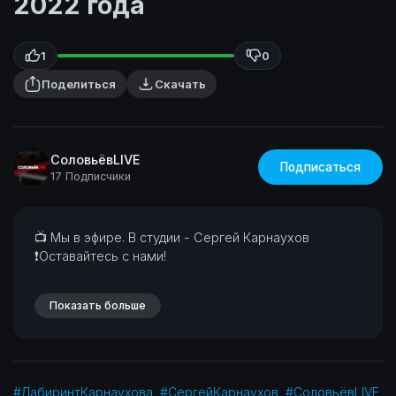
2022 года
1
0
Поделиться
Скачать
СоловьёвLIVE
Подписаться
17 Подписчики
⁣📺 Мы в эфире. В студии - Сергей Карнаухов
❗Оставайтесь с нами!
Показать больше
#ЛабиринтКарнаухова
#СергейКарнаухов
#СоловьёвLIVE