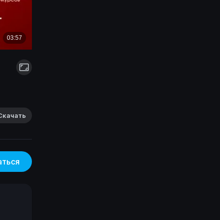
Скачать
аться