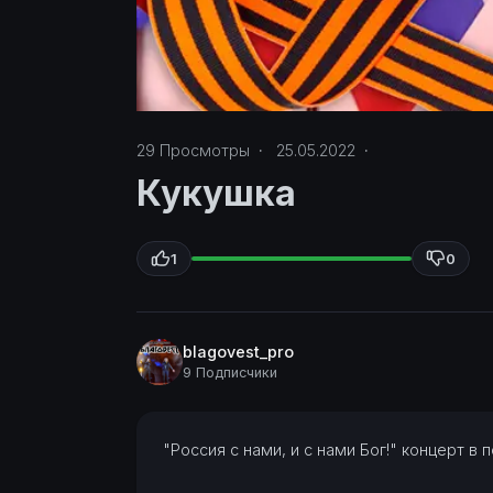
29
Просмотры
·
25.05.2022
·
Кукушка
1
0
blagovest_pro
9 Подписчики
⁣"Россия с нами, и с нами Бог!"
концерт в