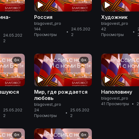
ина-
Россия
Художник
blagovest_pro
blagovest_pro
144
24.05.202
42
•
•
Просмотры
2
Просмотры
24.05.202
•
2
0+
0+
авшуюся
Мир, где рождается
Наполовину
любовь
blagovest_pro
41 Просмотры
•
2
blagovest_pro
25.05.202
24
25.05.202
•
•
2
Просмотры
2
0+
0+