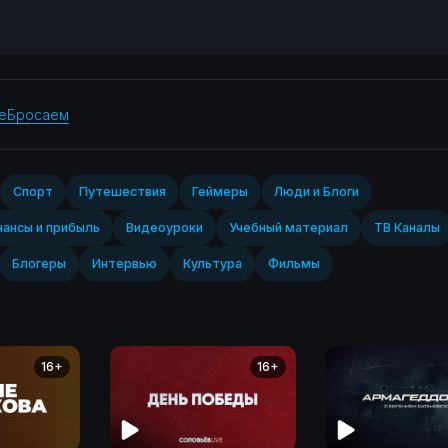
еБросаем
Спорт‎
Путешествия
Геймеры
Люди и Блоги
ансы и прибыль
Видеоуроки
Учебный материал
ТВ Каналы
Блогеры
Интервью
Культура
Фильмы
16+
16+