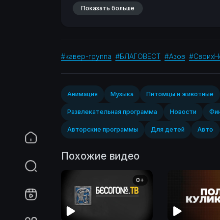
Показать больше
#кавер-группа
#БЛАГОВЕСТ
#Азов
#СвоихН
Анимация
Музыка
Питомцы и животные
Развлекательная программа
Новости
Фин
Авторские программы
Для детей
Авто
Похожие видео
0+