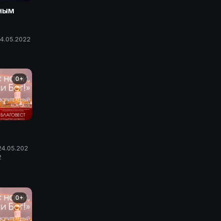
мным
ев |
ЫЧ
14.05.2022
0+
24.05.202
2
0+