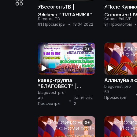
⚡️БесогонъТВ |
⚡️Поле Кулик
Эффект "ТИТАНИКА"
Соловьёв LIV
Бесогон ТВ
СоловьёвLIVE
апреля 2022
91 Просмотры
•
18.04.2022
91 Просмотры
•
0+
кавер-группа
Аллилуйа л
"БЛАГОВЕСТ" |
blagovest_pro
ТЕАТР-ПЕСНИ
53
blagovest_pro
Просмотры
48
24.05.202
•
Просмотры
2
0+