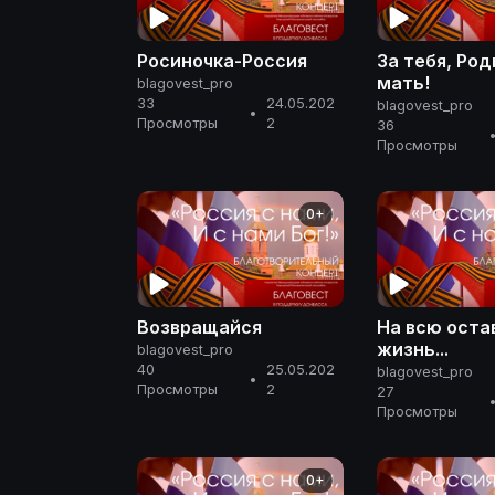
Росиночка-Россия
За тебя, Род
мать!
blagovest_pro
33
24.05.202
blagovest_pro
•
Просмотры
2
36
Просмотры
0+
Возвращайся
На всю ост
жизнь...
blagovest_pro
40
25.05.202
blagovest_pro
•
Просмотры
2
27
Просмотры
0+