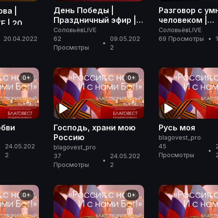
День Победы |
Разговор с у
ова |
Праздничный эфир |
человеком |
E | 20
Соловьёв LIVE | 9 мая
Владимир Иса
СоловьёвLIVE
СоловьёвLIVE
 года
2022 года
АРМАГЕДДОН
20.04.2022
62
09.05.202
69 Просмотры
•
•
Просмотры
2
0+
0+
юбви
Господь, храни мою
Русь моя
Россию
blagovest_pro
24.05.202
45
blagovest_pro
•
•
2
Просмотры
37
24.05.202
•
Просмотры
2
0+
0+