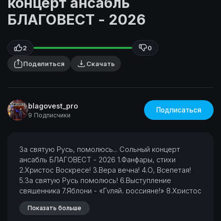
концерт ансабль
БЛАГОВЕСТ - 2026
2
0
Поделиться
Скачать
blagovest_pro
Подписаться
9 Подписчики
За святую Русь, помолюсь... Сольный концерт
ансабль БЛАГОВЕСТ - 2026
1.Фанфары, стихи
2.Христос Воскресе!
3.Вера вечна!
4.О, Всепетая!
5.За святую Русь помолюсь!
6.Выступление
священника
7.Яблони - «Гуляй, россияне!»
8.Христос
анэсти
9.Ангел вопияше
10.Ево Господа
11.Сценка -
Показать больше
«Слон»
12.Иволги - «Гуляй, россияне!»
13.Господь,