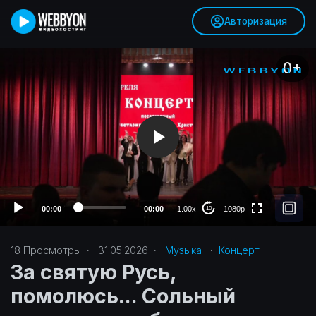
Авторизация
V
0+
i
d
e
o
P
1080p
l
720p
a
y
480p
e
r
360p
00:00
00:00
1.00x
1080p
10
240p
18
Просмотры
·
31.05.2026
·
Музыка
·
Концерт
auto
За святую Русь,
помолюсь... Сольный