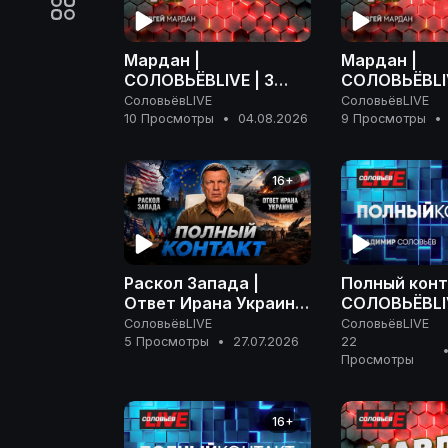
Мардан |
Мардан |
СОЛОВЬЁВLIVE | 3
СОЛОВЬЁВLIV
августа 2026 года
августа 202
СоловьёвLIVE
СоловьёвLIVE
10 Просмотры
•
04.08.2026
9 Просмотры
•
16+
Раскол Запада |
Полный конт
Ответ Ирана Украине
СОЛОВЬЁВLIV
| На грани эскалации
апреля 2026
СоловьёвLIVE
СоловьёвLIVE
| Полный контакт | 27
5 Просмотры
•
27.07.2026
22
Просмотры
июля 2026 года
16+