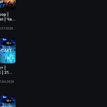
рор |
л | Час
олный
июля
8.07.2026
16+
т |
| 21
ода
1.04.2026
16+