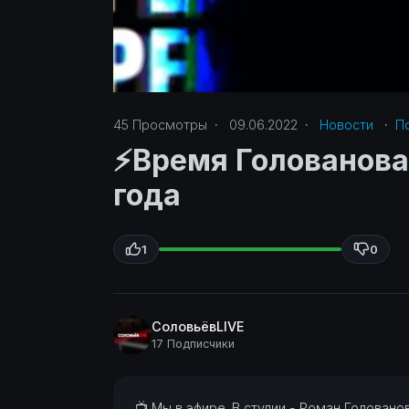
45
Просмотры
·
09.06.2022
·
Новости
·
По
⚡️Время Голованова
года
1
0
СоловьёвLIVE
17 Подписчики
⁣📺 Мы в эфире. В студии - Роман Головано