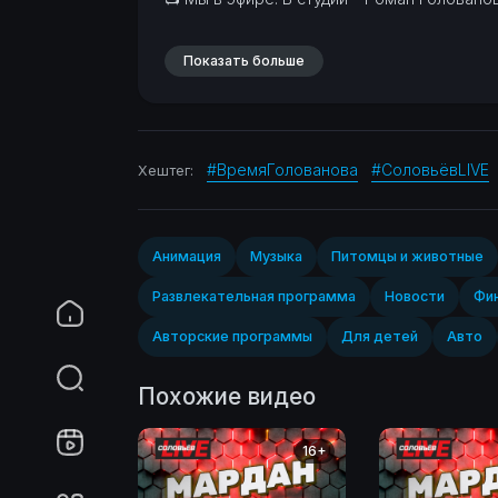
Показать больше
#ВремяГолованова
#СоловьёвLIVE
Хештег:
Анимация
Музыка
Питомцы и животные
Развлекательная программа
Новости
Фин
Авторские программы
Для детей
Авто
Похожие видео
16+