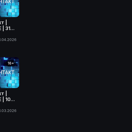
т |
| 31
ода
1.04.2026
16+
т |
| 10
ода
1.03.2026