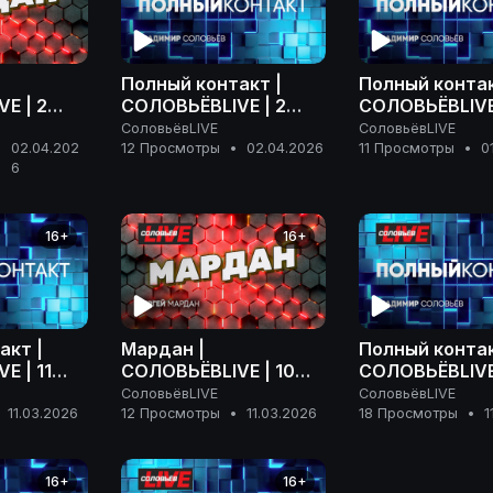
Полный контакт |
Полный контак
E | 2
СОЛОВЬЁВLIVE | 2
СОЛОВЬЁВLIVE 
 года
апреля 2026 года
марта 2026 г
СоловьёвLIVE
СоловьёвLIVE
02.04.202
12 Просмотры
•
02.04.2026
11 Просмотры
•
0
•
6
16+
16+
акт |
Мардан |
Полный контак
E | 11
СОЛОВЬЁВLIVE | 10
СОЛОВЬЁВLIVE 
года
марта 2026 года
марта 2026 г
СоловьёвLIVE
СоловьёвLIVE
11.03.2026
12 Просмотры
•
11.03.2026
18 Просмотры
•
1
16+
16+