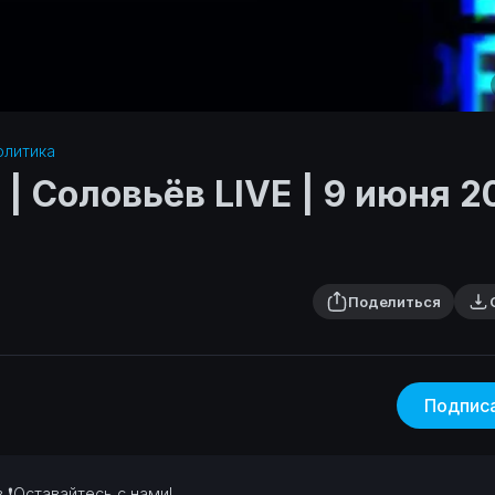
литика‎
 | Соловьёв LIVE | 9 июня 2
Поделиться
Подпис
в
❗Оставайтесь с нами!