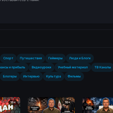
Спорт‎
Путешествия
Геймеры
Люди и Блоги
ансы и прибыль
Видеоуроки
Учебный материал
ТВ Каналы
Блогеры
Интервью
Культура
Фильмы
16+
16+