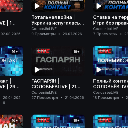
Тотальная война |
Ставка на тер
E | 1
Украина испугалась
Игра без прави
6 года
Ирана | Розыск
расплаты | П
СоловьёвLIVE
СоловьёвLIVE
Дурова | Полный
контакт | 28 
02.08.2026
9 Просмотры
•
29.07.2026
7 Просмотры
•
2
контакт | 29 июля
2026 года
2026 года
16+
16+
акт |
ГАСПАРЯН |
Полный контак
E | 29
СОЛОВЬЁВLIVE | 21
СОЛОВЬЁВLIVE 
 года
апреля 2026 года
апреля 2026 г
СоловьёвLIVE
СоловьёвLIVE
29.04.202
27 Просмотры
•
21.04.2026
18 Просмотры
•
2
•
6
16+
16+