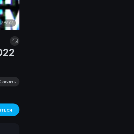
022
Скачать
аться