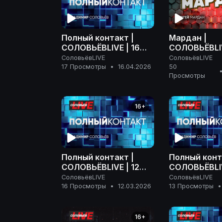
Полный контакт |
Мардан |
СОЛОВЬЁВLIVE | 16
СОЛОВЬЁВLIV
апреля 2026 года
апреля 2026
СоловьёвLIVE
СоловьёвLIVE
17 Просмотры
•
16.04.2026
50
Просмотры
16+
Полный контакт |
Полный конт
СОЛОВЬЁВLIVE | 12
СОЛОВЬЁВLIV
марта 2026 года
марта 2026 
СоловьёвLIVE
СоловьёвLIVE
16 Просмотры
•
12.03.2026
13 Просмотры
•
16+