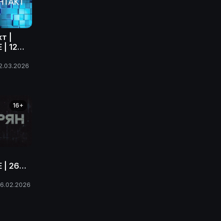
т |
| 12
ода
2.03.2026
16+
 | 26
 года
6.02.2026