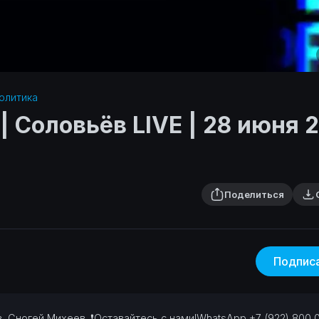
олитика‎
| Соловьёв LIVE | 28 июня 
Поделиться
Подпис
ов, Сногей Михеев.
❗Оставайтесь с нами!WhatsApp +7 (922) 800 