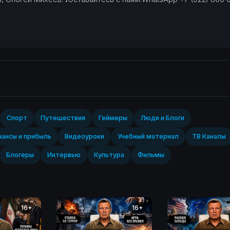
Спорт‎
Путешествия
Геймеры
Люди и Блоги
ансы и прибыль
Видеоуроки
Учебный материал
ТВ Каналы
Блогеры
Интервью
Культура
Фильмы
16+
16+