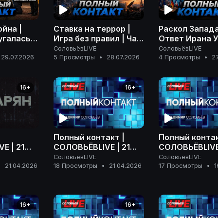
ойна |
Ставка на террор |
Раскол Запада
угалась
Игра без правил | Час
Ответ Ирана 
ыск
расплаты | Полный
| На грани эс
СоловьёвLIVE
СоловьёвLIVE
лный
контакт | 28 июля
| Полный конта
29.07.2026
5 Просмотры
•
28.07.2026
4 Просмотры
•
2
 июля
2026 года
июля 2026 го
16+
16+
Полный контакт |
Полный контак
E | 21
СОЛОВЬЁВLIVE | 21
СОЛОВЬЁВLIVE 
 года
апреля 2026 года
апреля 2026 г
СоловьёвLIVE
СоловьёвLIVE
•
21.04.2026
18 Просмотры
•
21.04.2026
17 Просмотры
•
1
16+
16+