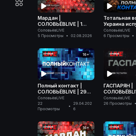
Мардан |
Тотальная в
СОЛОВЬЁВLIVE | 1
Украина исп
августа 2026 года
Ирана | Роз
СоловьёвLIVE
СоловьёвLIVE
Дурова | По
5 Просмотры
•
02.08.2026
6 Просмотры
•
контакт | 29
2026 года
16+
Полный контакт |
ГАСПАРЯН |
СОЛОВЬЁВLIVE | 29
СОЛОВЬЁВLIV
апреля 2026 года
апреля 2026
СоловьёвLIVE
СоловьёвLIVE
22
29.04.202
26 Просмотры
•
Просмотры
6
16+