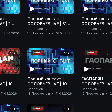
акт |
Полный контакт |
Полный контак
E | 2
СОЛОВЬЁВLIVE | 31
СОЛОВЬЁВLIVE 
 года
марта 2026 года
марта 2026 г
СоловьёвLIVE
СоловьёвLIVE
02.04.2026
10 Просмотры
•
01.04.2026
16 Просмотры
•
1
16+
16+
Полный контакт |
ГАСПАРЯН |
E | 10
СОЛОВЬЁВLIVE | 10
СОЛОВЬЁВLIVE
года
марта 2026 года
февраля 2026
СоловьёвLIVE
СоловьёвLIVE
11.03.2026
18 Просмотры
•
11.03.2026
16 Просмотры
•
2
16+
16+