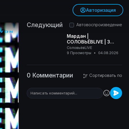
Авторизация
Следующий
Автовоспроизведение
Мардан |
СОЛОВЬЁВLIVE | 3
августа 2026 года
СоловьёвLIVE
16+
9 Просмотры
•
04.08.2026
0 Комментарии
Сортировать по