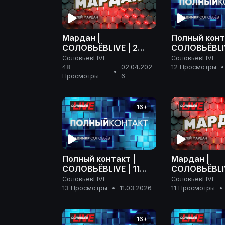
Мардан |
Полный конт
СОЛОВЬЁВLIVE | 2
СОЛОВЬЁВLIV
апреля 2026 года
апреля 2026
СоловьёвLIVE
СоловьёвLIVE
48
02.04.202
12 Просмотры
•
•
Просмотры
6
16+
Полный контакт |
Мардан |
СОЛОВЬЁВLIVE | 11
СОЛОВЬЁВLIV
марта 2026 года
марта 2026 
СоловьёвLIVE
СоловьёвLIVE
13 Просмотры
•
11.03.2026
11 Просмотры
•
16+