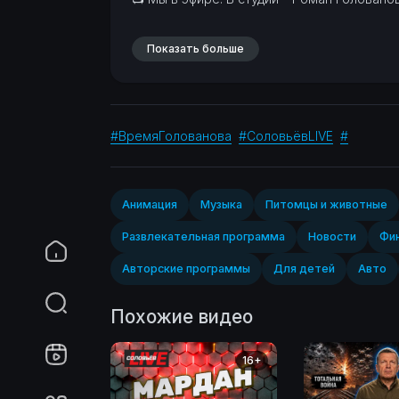
Показать больше
#ВремяГолованова
#СоловьёвLIVE
#
Анимация
Музыка
Питомцы и животные
Развлекательная программа
Новости
Фин
Авторские программы
Для детей
Авто
Похожие видео
16+