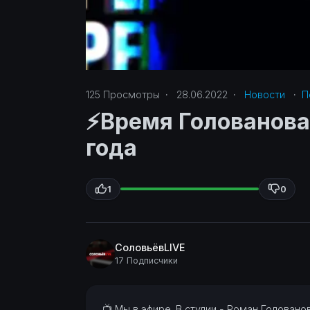
125
Просмотры
·
28.06.2022
·
Новости
·
П
⚡️Время Голованова
года
1
0
СоловьёвLIVE
17 Подписчики
⁣📺 Мы в эфире. В студии - Роман Голован