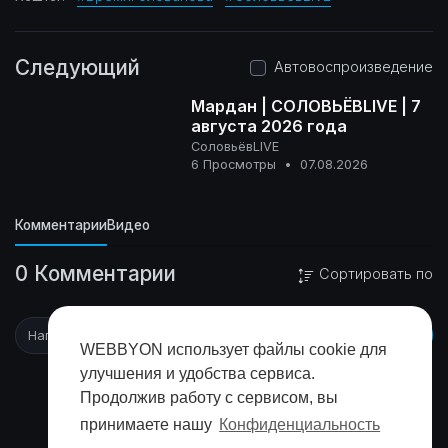
Следующий
Автовоспроизведение
Мардан | СОЛОВЬЁВLIVE | 7
августа 2026 года
СоловьёвLIVE
16+
6 Просмотры
•
07.08.2026
Комментарии
Видео
0 Комментарии
Сортировать по
WEBBYON использует файлы cookie для
улучшения и удобства сервиса.
Продолжив работу с сервисом, вы
принимаете нашу
Конфиденциальность