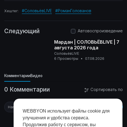
#СоловьёвLIVE
#РоманГолованов
Хештег:
Следующий
Автовоспроизведение
Мардан | СОЛОВЬЁВLIVE | 7
августа 2026 года
СоловьёвLIVE
16+
6 Просмотры
•
07.08.2026
Комментарии
Видео
0 Комментарии
Сортировать по
WEBBYON использует файлы cookie для
улучшения и удобства сервиса.
Продолжив работу с сервисом, вы