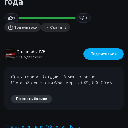
года
1
0
Поделиться
Скачать
СоловьёвLIVE
Подписаться
17 Подписчики
⁣📺 Мы в эфире. В студии - Роман Голованов
❗Оставайтесь с нами!WhatsApp +7 (922) 800 00 65
Показать больше
#ВремяГолованова
#СоловьёвLIVE
#