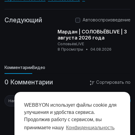
Следующий
Автовоспроизведение
Мардан | СОЛОВЬЁВLIVE | 3
августа 2026 года
СоловьёвLIVE
16+
8 Просмотры
•
04.08.2026
Комментарии
Видео
0 Комментарии
Сортировать по
WEBBYON использует файлы cookie для
улучшения и удобства сервиса.
Продолжив работу с сервисом, вы
принимаете нашу
Конфиденциальность