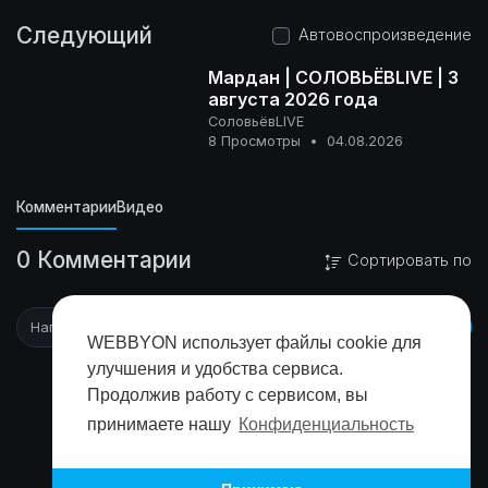
Следующий
Автовоспроизведение
Мардан | СОЛОВЬЁВLIVE | 3
августа 2026 года
СоловьёвLIVE
16+
8 Просмотры
•
04.08.2026
Комментарии
Видео
0 Комментарии
Сортировать по
WEBBYON использует файлы cookie для
улучшения и удобства сервиса.
Продолжив работу с сервисом, вы
принимаете нашу
Конфиденциальность